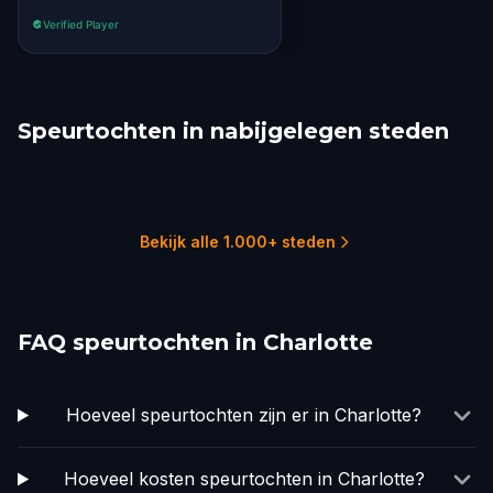
Verified Player
Speurtochten in nabijgelegen steden
High Point
Winston-Salem
Greensboro
Columbia, SC
Greenville, SC
Asheville
1 tochten
4 tochten
3 tochten
2 tochten
2 tochten
1 tochten
Bekijk alle 1.000+ steden
FAQ speurtochten in Charlotte
Hoeveel speurtochten zijn er in Charlotte?
Hoeveel kosten speurtochten in Charlotte?