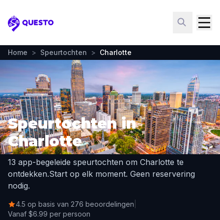
Questo
Home
>
Speurtochten
>
Charlotte
Speurtochten in
Charlotte
13 app-begeleide speurtochten om Charlotte te
ontdekken.
Start op elk moment. Geen reservering
nodig.
4.5 op basis van 276 beoordelingen
|
Vanaf $6.99 per persoon