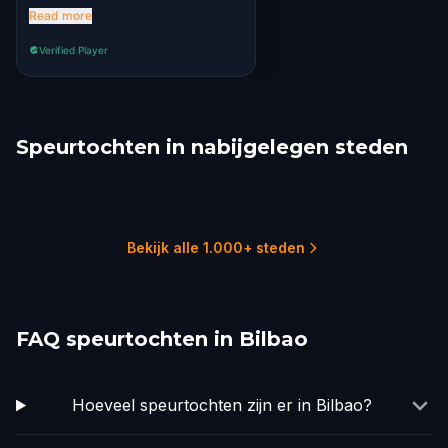
interesting without being
Read more
impossible or annoying. Loved
Verified Player
it!
Speurtochten in nabijgelegen steden
San Sebastián
Logroño
Valladolid
Zaragoza
Bordeaux
Saint-Emilion
2 tochten
1 tochten
2 tochten
3 tochten
3 tochten
1 tochten
Bekijk alle 1.000+ steden
FAQ speurtochten in Bilbao
Hoeveel speurtochten zijn er in Bilbao?