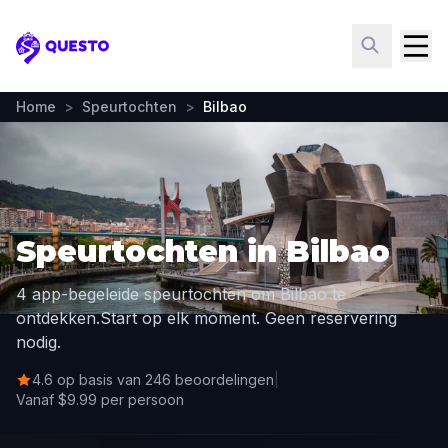
Questo
Home
>
Speurtochten
>
Bilbao
Speurtochten in Bilbao
4 app-begeleide speurtochten om Bilbao te
ontdekken.
Start op elk moment. Geen reservering
nodig.
4.6 op basis van 246 beoordelingen
|
Vanaf $9.99 per persoon