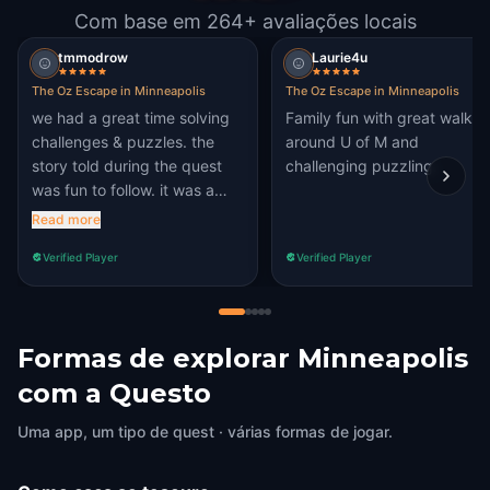
Com base em 264+ avaliações locais
tmmodrow
Laurie4u
The Oz Escape in Minneapolis
The Oz Escape in Minneapolis
we had a great time solving
Family fun with great walk
challenges & puzzles. the
around U of M and
story told during the quest
challenging puzzling.
was fun to follow. it was a
little confusing at the start
Read more
getting into the quest but in
Verified Player
Verified Player
app during the quest was
easy to learn.
Formas de explorar Minneapolis
com a Questo
Uma app, um tipo de quest · várias formas de jogar.