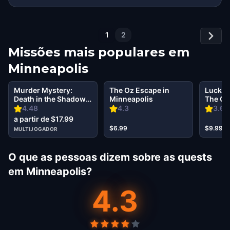
1
2
Missões mais populares em
Minneapolis
Murder Mystery:
The Oz Escape in
Lucky 
Death in the Shadows
Minneapolis
The Go
in University of
in Min
4.48
4.3
3.67
Minnesota - Twin
a partir de $17.99
Cities, Minneapolis
$6.99
$9.99
MULTIJOGADOR
O que as pessoas dizem sobre as quests
em Minneapolis?
4.3