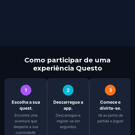
Como participar de uma
experiência Questo
1
2
3
Escolha a sua
Descarregue a
Comece e
quest.
app.
divirta-se.
Encontre uma
Descarregue e
Vá ao ponto de
aventura que
registe-se em
partida e jogue!
desperte a sua
segundos.
curiosidade.