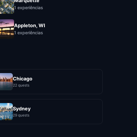
Marquette
1
experiências
Appleton, WI
1
experiências
Chicago
22 quests
Sydney
29 quests