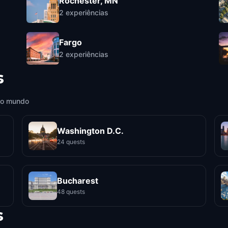
Rochester, MN
2
experiências
Fargo
2
experiências
s
 o mundo
Washington D.C.
24 quests
Bucharest
48 quests
s