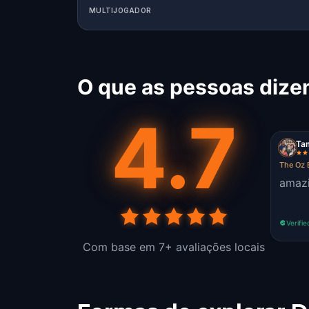
MULTIJOGADOR
O que as pessoas dize
4.7
Ta
The Oz 
amazi
Verifie
Com base em 7+ avaliações locais