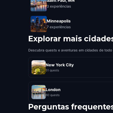
Saint Paul, MN
3
experiências
Minneapolis
7
experiências
Explorar mais cidade
Descubra quests e aventuras em cidades de todo
New York City
51 quests
London
60 quests
Perguntas frequente