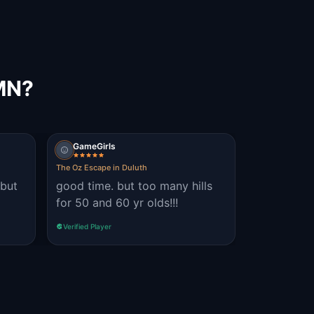
 MN?
GameGirls
The Oz Escape in Duluth
 but
good time. but too many hills
for 50 and 60 yr olds!!!
Verified Player