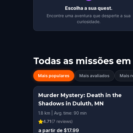
Escolha a sua quest.
Encontre uma aventura que desperte a sua
curiosidade.
Todas as missões em
Mais populares
Mais avaliados
Mais r
Murder Mystery: Death in the
Shadows in Duluth, MN
1.8 km | Avg. time: 90 min
4.71
(
7
reviews)
a partir de $17.99