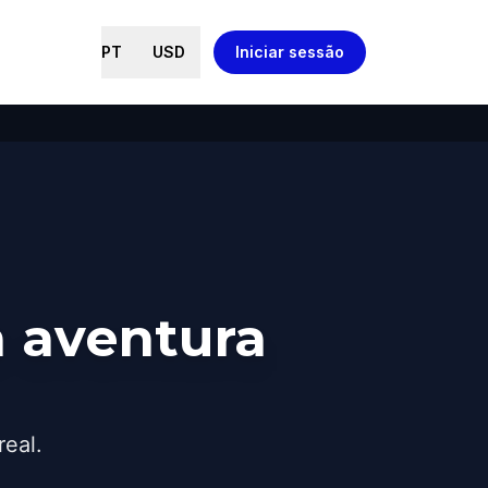
PT
USD
Iniciar sessão
 aventura
real.