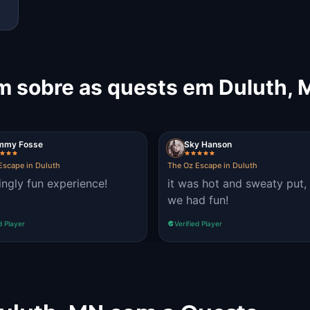
m sobre as quests em Duluth,
mmy Fosse
Sky Hanson
Escape in Duluth
The Oz Escape in Duluth
ngly fun experience!
it was hot and sweaty put,
we had fun!
d Player
Verified Player