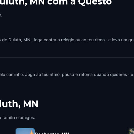
Duluth, MN com a Questo
r.
e Duluth, MN. Joga contra o relógio ou ao teu ritmo · e leva um gr
elo caminho. Joga ao teu ritmo, pausa e retoma quando quiseres · e
luth, MN
 família e amigos.