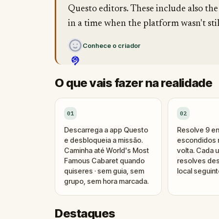
Questo editors. These include also the
in a time when the platform wasn't stil
Conhece o criador
O que vais fazer na realidade
01
02
Descarrega a app Questo
Resolve 9 e
e desbloqueia a missão.
escondidos n
Caminha até World's Most
volta. Cada 
Famous Cabaret quando
resolves des
quiseres · sem guia, sem
local seguint
grupo, sem hora marcada.
Destaques