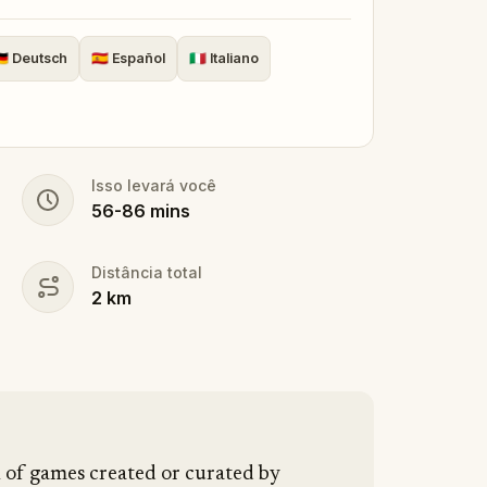
n Montmartre for couples
, all in one
🇪
Deutsch
🇪🇸
Español
🇮🇹
Italiano
Isso levará você
56
-
86
mins
Distância total
2
km
n of games created or curated by