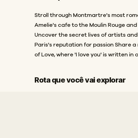
Stroll through Montmartre's most roma
Amelie's cafe to the Moulin Rouge an
Uncover the secret lives of artists an
Paris's reputation for passion Share 
of Love, where 'I love you' is written i
Rota que você vai explorar
Início
Fim