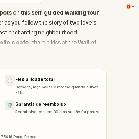
🎁 A c
pots
on this
self-guided walking tour
r as you follow the story of two lovers
 most enchanting neighbourhood.
lie's cafe
, share a kiss at the
Wall of
ver the hidden artists' studios where
olds a puzzle to solve and a love story to
Flexibilidade total
⏱️
gned for two players who alternate
Comece, faça pausa e retome quando quiser ·
idea in Paris
or a unique
anniversary
~1 h.
d. Start at
Blanche Metro
, go at your
Garantia de reembolso
🛡️
Reembolso total em 30 dias se não for para si.
tmartre's streets: heartbreak that inspired
wall for love, and a declaration written in
 75018 Paris, France