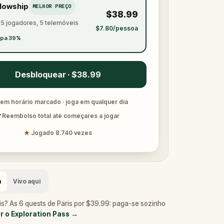
llowship
MELHOR PREÇO
$38.99
 5 jogadores, 5 telemóveis
$7.80/pessoa
pa 39%
Desbloquear · $38.99
em horário marcado · joga em qualquer dia
✓
Reembolso total até começares a jogar
★
Jogado 8.740 vezes
a
Vivo aqui
is? As 6 quests de Paris por $39.99: paga-se sozinho
r o Exploration Pass
→