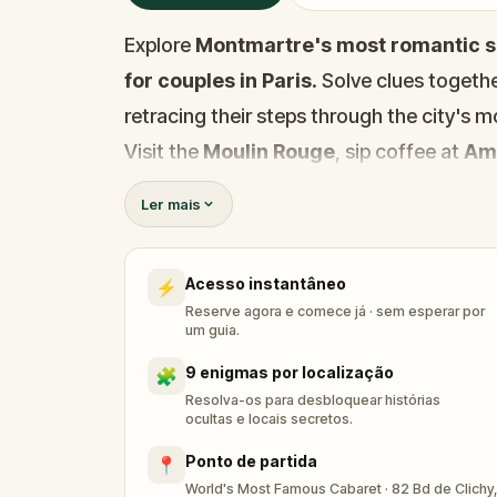
Explore
Montmartre's most romantic s
for couples in Paris
. Solve clues togethe
retracing their steps through the city's
Visit the
Moulin Rouge
, sip coffee at
Ame
Love (Le Mur des Je t'aime)
, and disco
Ler mais
Picasso
invented Cubism. Each location h
uncover.
Acesso instantâneo
⚡
This
romantic Paris experience
is desi
Reserve agora e comece já · sem esperar por
perspectives, making it the perfect
date 
um guia.
activity in Montmartre
. No guide neede
9 enigmas por localização
🧩
own pace, and let the city do the rest.
Resolva-os para desbloquear histórias
ocultas e locais secretos.
Discover the real love stories behind Mon
Ponto de partida
📍
Picasso's Blue Period, a man trapped in a 
World's Most Famous Cabaret · 82 Bd de Clichy,