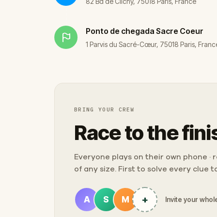
82 Bd de Clichy, 75018 Paris, France
Ponto de chegada
Sacre Coeur
1 Parvis du Sacré-Cœur, 75018 Paris, Franc
BRING YOUR CREW
Race to the fini
Everyone plays on their own phone · ra
of any size. First to solve every clue 
+
A
S
M
Invite your whole