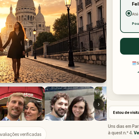
Fe
Até
Pou
🗓
S
›
Estou de visit
Uns dias em Par
à quest n.º 4.
Ve
Avaliações verificadas