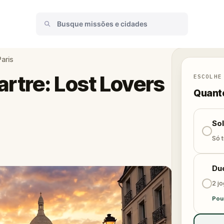
aris
tre: Lost Lovers
ESCOLHE
Quanto
So
Só t
Du
2 j
Pou