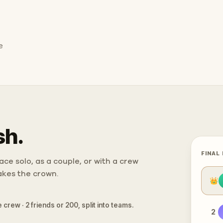
e
sh.
FINAL
ce solo, as a couple, or with a crew
takes the crown.
👑
 crew · 2 friends or 200, split into teams.
2