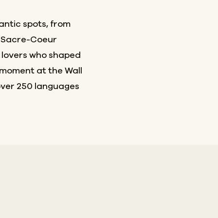
ntic spots, from
d Sacre-Coeur
d lovers who shaped
a moment at the Wall
n over 250 languages