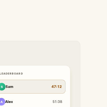
 LEADERBOARD
Sam
47:12
S
Alex
51:38
A