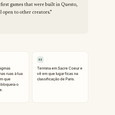
 first games that were built in Questo,
l open to other creators.”
03
nigmas
Termina em Sacre Coeur e
as ruas à tua
vê em que lugar ficas na
um que
classificação de Paris.
bloqueia o
e.