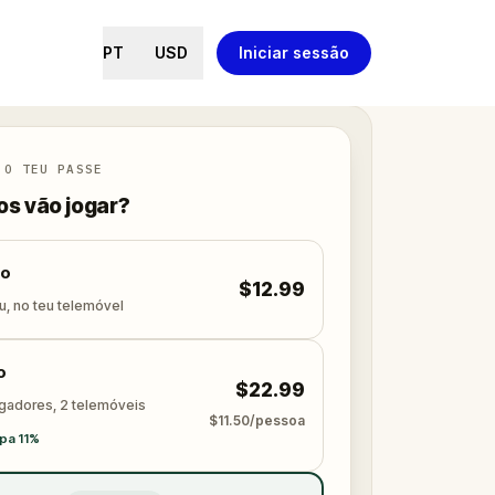
PT
USD
Iniciar sessão
 O TEU PASSE
s vão jogar?
lo
$12.99
u, no teu telemóvel
o
$22.99
ogadores, 2 telemóveis
$11.50/pessoa
pa 11%