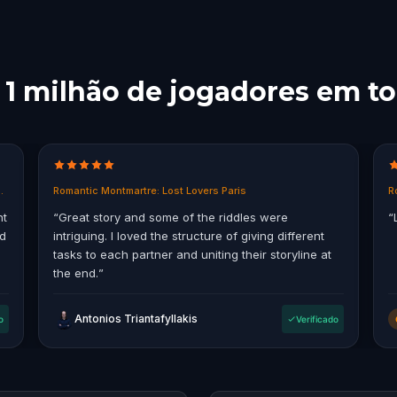
 1 milhão de jogadores em 
in East End, Melbourne
Romantic Montmartre: Lost Lovers Paris
R
nt
“
Great story and some of the riddles were
“
ad
intriguing. I loved the structure of giving different
tasks to each partner and uniting their storyline at
the end.
”
Antonios Triantafyllakis
o
Verificado