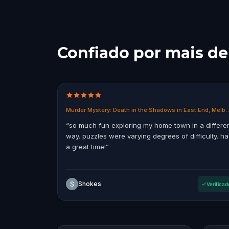
Confiado por mais de
Murder Mystery: Death in the Shadows 
“
so much fun exploring my home town in a differe
way. puzzles were varying degrees of difficulty. h
a great time!
”
Shokes
Verificad