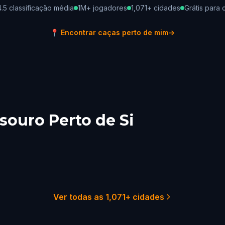
4.5 classificação média
1M+ jogadores
1,071+ cidades
Grátis para c
📍
Encontrar caças perto de mim
→
souro Perto de Si
 York City
Sydney
ladelphia
Melbourne
Australia
ston
Adelaide
Australia
Australia
51 caças
29 ca
22 caças
21 ca
18 caças
18 ca
Ver todas as 1,071+ cidades