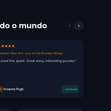
todo o mundo
omantic New York: Love on the Brooklyn Bridge
Ghosts of Mel
Loved this quest. Great story, interesting puzzles.
”
“
Fun way to
the city, so
a bit of grizz
Graeme Pugh
OompaL
G
Verificado
O