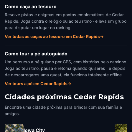
Como caça ao tesouro
Resolve pistas e enigmas em pontos emblemáticos de Cedar
Rapids. Joga contra o relógio ou ao teu ritmo · e leva um grupo
para disputar um lugar no ranking.
Ver todas as caças ao tesouro em Cedar Rapids
→
Como tour a pé autoguiado
Um percurso a pé guiado por GPS, com histórias pelo caminho.
Joga ao teu ritmo, pausa e retoma quando quiseres · e depois
de descarregares uma quest, ela funciona totalmente offline.
Ver tours a pé em Cedar Rapids
→
Cidades próximas
Cedar Rapids
Encontre uma cidade próxima para brincar com sua família e
amigos.
Iowa City