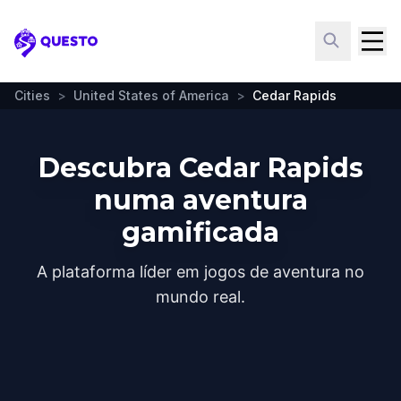
Questo
Cities
>
United States of America
>
Cedar Rapids
Descubra Cedar Rapids
numa aventura
gamificada
A plataforma líder em jogos de aventura no
mundo real.