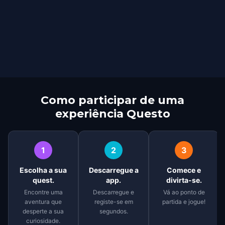
Como participar de uma
experiência Questo
1
2
3
Escolha a sua
Descarregue a
Comece e
quest.
app.
divirta-se.
Encontre uma
Descarregue e
Vá ao ponto de
aventura que
registe-se em
partida e jogue!
desperte a sua
segundos.
curiosidade.