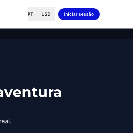
PT
USD
Iniciar sessão
aventura
real.