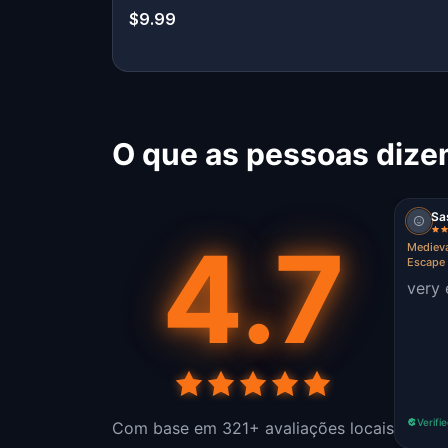
$9.99
O que as pessoas dize
Sa
4.7
Medieva
Escape
very 
Verifi
Com base em 321+ avaliações locais