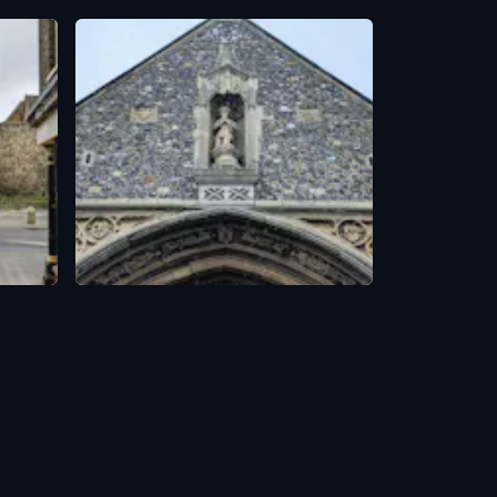
Tombland
Norwich
,
United Kingdom