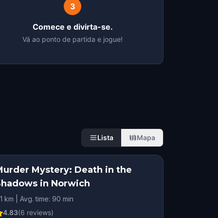
3
Comece e divirta-se.
Vá ao ponto de partida e jogue!
Lista
Mapa
Murder Mystery: Death in the
Shadows in Norwich
.1 km | Avg. time: 90 min
4.83
(
6
reviews)