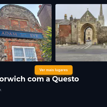
 and Eve
Erpingham Gate
Ver mais lugares
ch
,
United Kingdom
Norwich
,
United Kingdom
Norwich com a Questo
r.