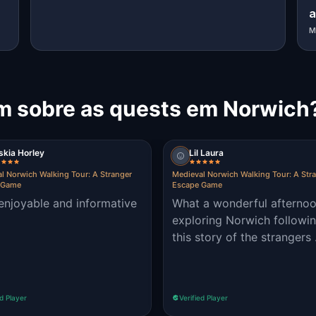
a
M
m sobre as quests em Norwich
skia Horley
Lil Laura
l Norwich Walking Tour: A Stranger
Medieval Norwich Walking Tour: A Str
 Game
Escape Game
enjoyable and informative
What a wonderful afterno
exploring Norwich followi
this story of the strangers 
ed Player
Verified Player