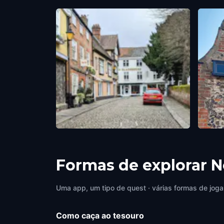
Tombland Alley
Adam
Norwich
,
United Kingdom
Norwi
Formas de explorar 
Uma app, um tipo de quest · várias formas de joga
Como caça ao tesouro