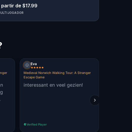
 partir de $17.99
ULTIJOGADOR
?
Eva
Michele B
anger
Medieval Norwich Walking Tour: A Stranger
Medieval Norwi
Escape Game
Escape Game
on
interessant en veel gezien!
enjoyable,
ng
tour. the ticket prices are for
.
children £6.10 Howeve
offer a twi
before clo
Read more
Sundays
Verified Player
Verified Player