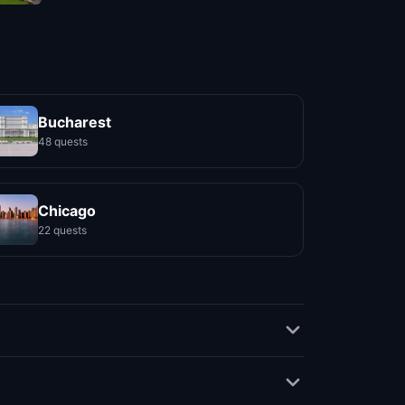
Bucharest
48 quests
Chicago
22 quests