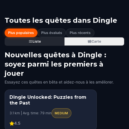
Toutes les quêtes dans
Dingle
Plus populaires
Plus évalués
Plus récents
Liste
Carte
Nouvelles quêtes à Dingle :
soyez parmi les premiers à
jouer
Essayez ces quêtes en bêta et aidez-nous à les améliorer.
Dingle Unlocked: Puzzles from
the Past
3.1 km | Avg. time: 79 min
MEDIUM
4.5