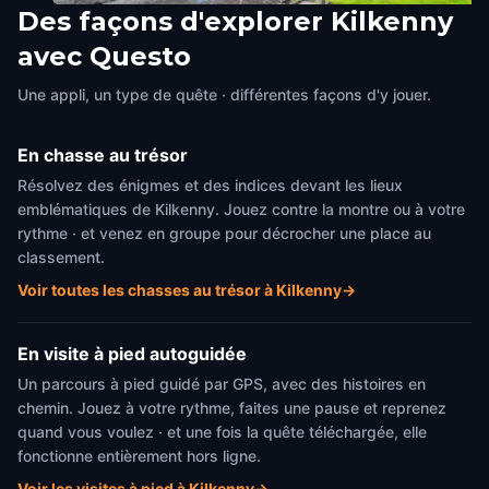
Des façons d'explorer Kilkenny
Kyteler's Inn
St. Canice's Round Tower
avec Questo
Kilkenny
,
Ireland
Kilkenny
,
Ireland
Une appli, un type de quête · différentes façons d'y jouer.
En chasse au trésor
Résolvez des énigmes et des indices devant les lieux
emblématiques de Kilkenny. Jouez contre la montre ou à votre
rythme · et venez en groupe pour décrocher une place au
classement.
Voir toutes les chasses au trésor à Kilkenny
→
En visite à pied autoguidée
Un parcours à pied guidé par GPS, avec des histoires en
chemin. Jouez à votre rythme, faites une pause et reprenez
quand vous voulez · et une fois la quête téléchargée, elle
fonctionne entièrement hors ligne.
Voir les visites à pied à Kilkenny
→