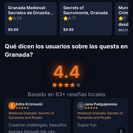
Granada Medieval:
Secrets of
Murder
Secretos de Dinastías
Sacromonte, Granada
Crime o
y Realezas
Grana
4.26
4.71
5
desde 
$6.99
$9.99
MULTIJ
Qué dicen los usuarios sobre las quests en
Granada?
4.4
Basado en 63+ reseñas locales
Edita Krizmanić
Jana Podgajewska
Medieval Granada: Secrets of
Medieval Granada: Secrets of
Dynasties and Royals
Dynasties and Royals
Creative challenges, beautiful
Super fun
journey through the city.