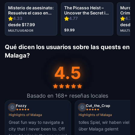
Misterio de asesinato:
The Picasso Heist –
Murder
Resuelve el caso en
Uncover the Secret in
Crime o
Malaga
Málaga
Malag
4.33
4.77
4.75
desde $17.99
desde 
$9.99
MULTIJUGADOR
MULTIJ
Qué dicen los usuarios sobre las quests en
Malaga?
4.5
Basado en 168+ reseñas locales
Fozzy
Cut_the_Crap
Highlights of Malaga
Highlights of Malaga
Great fun way to navigate a
tolles Spiel, wir haben viel
city that I never been to. Off
über Malaga gelernt