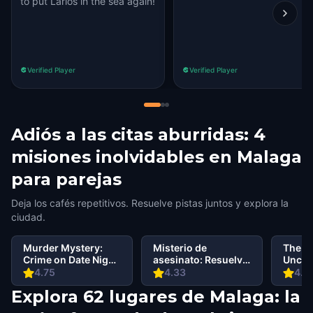
to put Larios in the sea again!
Verified Player
Verified Player
Adiós a las citas aburridas: 4
misiones inolvidables en Malaga
para parejas
Deja los cafés repetitivos. Resuelve pistas juntos y explora la
ciudad.
Murder Mystery:
Misterio de
The Pi
Crime on Date Night
asesinato: Resuelve
Uncov
in Malaga
el caso en Malaga
in Má
4.75
4.33
4.7
Explora 62 lugares de Malaga: la