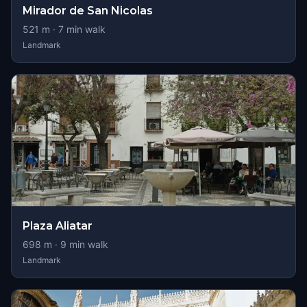
Mirador de San Nicolas
521
m ·
7
min walk
Landmark
Plaza Aliatar
698
m ·
9
min walk
Landmark