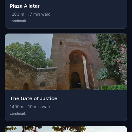
Plaza Aliatar
1283
m ·
17
min walk
Landmark
The Gate of Justice
1409
m ·
19
min walk
Landmark