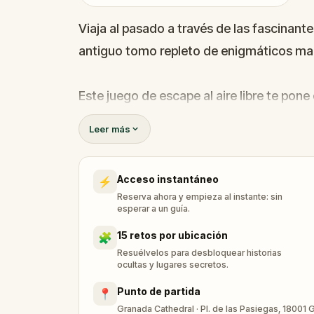
Viaja al pasado a través de las fascinant
antiguo tomo repleto de enigmáticos ma
Este juego de escape al aire libre te pon
dorada
, que se cree que abre cámaras oc
Leer más
reales de antaño.
Acceso instantáneo
⚡
Los rumores hablan de tesoros inimaginab
Reserva ahora y empieza al instante: sin
embargo, el camino hacia la riqueza está
esperar a un guía.
Astrólogo
, elude el temor del
mal de oj
15 retos por ubicación
🧩
que conducen al corazón mismo de la re
Resuélvelos para desbloquear historias
ocultas y lugares secretos.
Punto de partida
📍
¿Descubrirás los secretos que han estado
Granada Cathedral · Pl. de las Pasiegas, 18001 