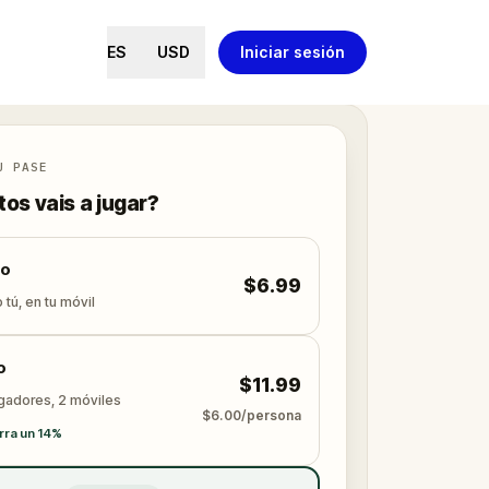
ES
USD
Iniciar sesión
U PASE
os vais a jugar?
lo
$6.99
 tú, en tu móvil
o
$11.99
ugadores, 2 móviles
$6.00/persona
rra un 14%