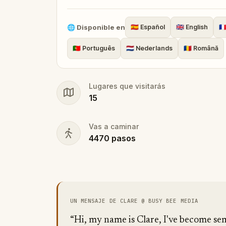
🌐
Disponible en
🇪🇸
Español
🇬🇧
English
🇫
🇵🇹
Português
🇳🇱
Nederlands
🇷🇴
Română
Lugares que visitarás
15
Vas a caminar
4470
pasos
UN MENSAJE DE CLARE @ BUSY BEE MEDIA
“Hi, my name is Clare, I've become s