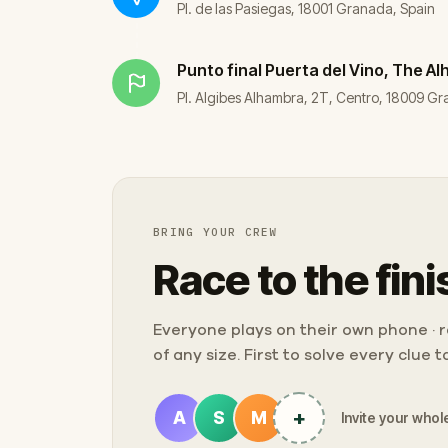
Pl. de las Pasiegas, 18001 Granada, Spain
Punto final
Puerta del Vino, The A
Pl. Algibes Alhambra, 2T, Centro, 18009 G
BRING YOUR CREW
Race to the fini
Everyone plays on their own phone · ra
of any size. First to solve every clue 
+
A
S
M
Invite your whole