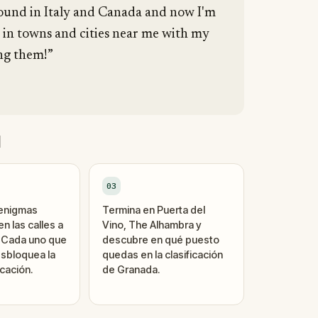
round in Italy and Canada and now I'm
 in towns and cities near me with my
ing them!”
d
03
 enigmas
Termina en Puerta del
n las calles a
Vino, The Alhambra y
. Cada uno que
descubre en qué puesto
sbloquea la
quedas en la clasificación
cación.
de Granada.