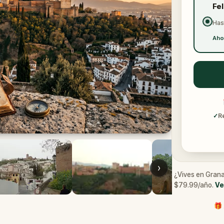
Fe
Has
Aho
✓
R
›
¿Vives en Grana
$79.99/año.
Ve
🎁 