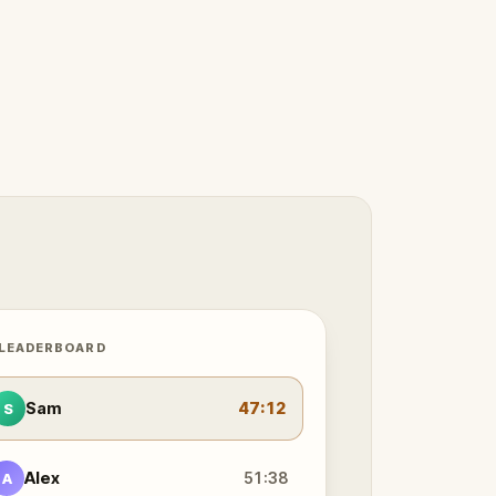
 LEADERBOARD
Sam
47:12
S
Alex
51:38
A