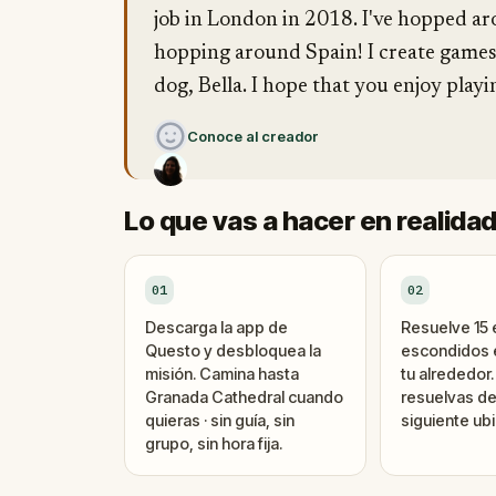
job in London in 2018. I've hopped a
hopping around Spain! I create games
dog, Bella. I hope that you enjoy play
Conoce al creador
Lo que vas a hacer en realida
01
02
Descarga la app de
Resuelve 15
Questo y desbloquea la
escondidos e
misión. Camina hasta
tu alrededor
Granada Cathedral cuando
resuelvas de
quieras · sin guía, sin
siguiente ubi
grupo, sin hora fija.