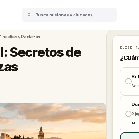
inastías y Realezas
: Secretos de
ELIGE T
¿Cuánt
zas
So
Solo
Dú
2 j
Aho