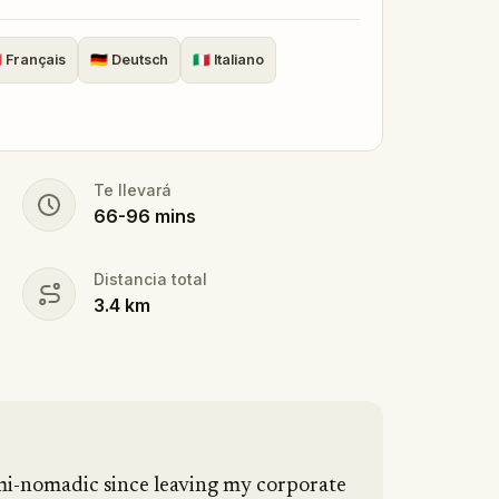

Français
🇩🇪
Deutsch
🇮🇹
Italiano
Te llevará
66
-
96
mins
Distancia total
3.4
km
emi-nomadic since leaving my corporate