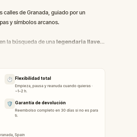
es calles de Granada, guiado por un
pas y símbolos arcanos.
e en la búsqueda de una
legendaria llave
ultas en un palacio construido por linajes
Flexibilidad total
⏱️
les guardados en su interior. Sin
Empieza, pausa y reanuda cuando quieras ·
 plagado de desafíos: busca al escurridizo
~1–2 h.
o
y navega por los intrincados
laberintos
Garantía de devolución
🛡️
gia morada.
Reembolso completo en 30 días si no es para
ti.
 envueltos en el misterio durante siglos?
Granada, Spain