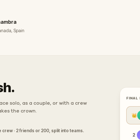
lhambra
ranada, Spain
sh.
FINAL
ce solo, as a couple, or with a crew
takes the crown.
👑
 crew · 2 friends or 200, split into teams.
2