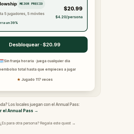
llowship
MEJOR PRECIO
$20.99
ta 5 jugadores, 5 móviles
$4.20/persona
rra un 39%
Desbloquear · $20.99
🗓
Sin franja horaria · juega cualquier día
eembolso total hasta que empieces a jugar
★
Jugado 117 veces
da? Los locales juegan con el Annual Pass:
r el Annual Pass
→
¿Es para otra persona? Regala este quest →