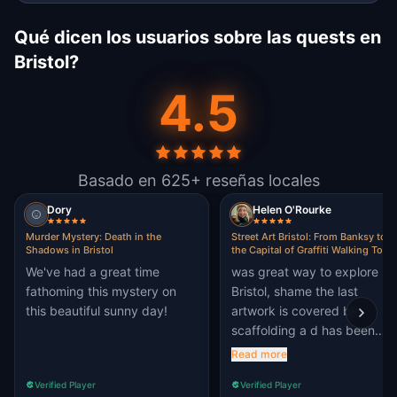
Qué dicen los usuarios sobre las quests en
Bristol?
4.5
Basado en 625+ reseñas locales
Dory
Helen O'Rourke
Murder Mystery: Death in the
Street Art Bristol: From Banksy to
Shadows in Bristol
the Capital of Graffiti Walking Tour 
Escape Game
We've had a great time
was great way to explore
fathoming this mystery on
Bristol, shame the last
this beautiful sunny day!
artwork is covered by
scaffolding a d has been
graffiti'd over
Read more
Verified Player
Verified Player