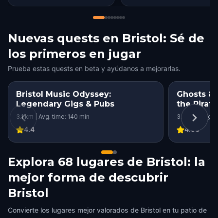
Nuevas quests en Bristol: Sé de
los primeros en jugar
Prueba estas quests en beta y ayúdanos a mejorarlas.
Bristol Music Odyssey:
Ghosts & G
Legendary Gigs & Pubs
the Pirat
3.1 km | Avg. time: 140 min
3.3 km | Avg. 
4.4
4.56
Explora 68 lugares de Bristol: la
mejor forma de descubrir
Bristol
Convierte los lugares mejor valorados de Bristol en tu patio de