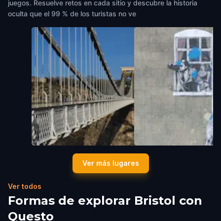
juegos. Resuelve retos en cada sitio y descubre la historia
oculta que el 99 % de los turistas no ve
The Clifton Suspension Bridge
Banksy's - Well Hung Lo
Ver más lugares
Bristol
,
United Kingdom
Bristol
,
United Kingdom
Ver todos
Formas de explorar Bristol con
Questo