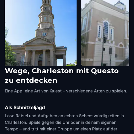
Wege, Charleston mit Questo
St. Philip's Church
Old Exchange and Prov
zu entdecken
Charleston
,
United States of America
Dungeon
Charleston
,
United States of
Eine App, eine Art von Quest – verschiedene Arten zu spielen.
Als Schnitzeljagd
Löse Rätsel und Aufgaben an echten Sehenswürdigkeiten in
Charleston. Spiele gegen die Uhr oder in deinem eigenen
Tempo – und tritt mit einer Gruppe um einen Platz auf der