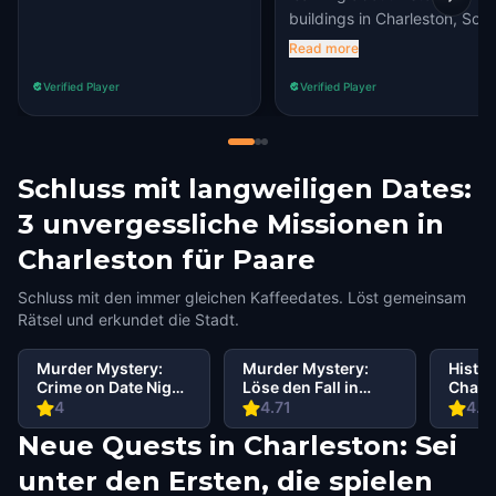
buildings in Charleston, Sou
Carolina! ☆♡☆
Read more
Verified Player
Verified Player
Schluss mit langweiligen Dates:
3 unvergessliche Missionen in
Charleston für Paare
Schluss mit den immer gleichen Kaffeedates. Löst gemeinsam
Rätsel und erkundet die Stadt.
Murder Mystery:
Murder Mystery:
Histor
Crime on Date Night
Löse den Fall in
Charm
in French Quarter,
Charleston
Down
4
4.71
4.7
Charleston
Neue Quests in Charleston: Sei
unter den Ersten, die spielen