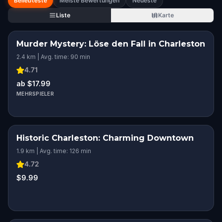
Beliebteste
Meiste Bewertungen
Neueste
Liste
Karte
Murder Mystery: Löse den Fall in Charleston
2.4 km | Avg. time: 90 min
4.71
ab $17.99
MEHRSPIELER
Historic Charleston: Charming Downtown
1.9 km | Avg. time: 126 min
4.72
$9.99