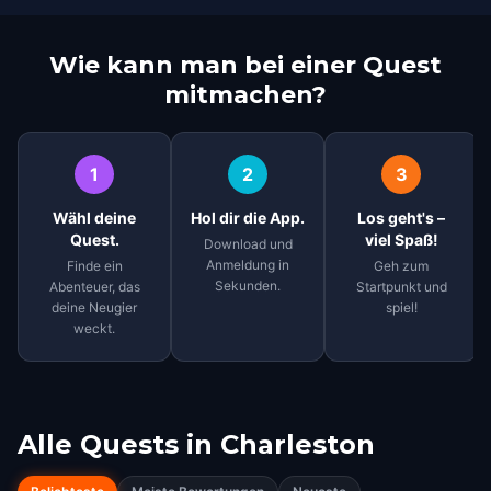
Wie kann man bei einer Quest
mitmachen?
1
2
3
Wähl deine
Hol dir die App.
Los geht's –
Quest.
viel Spaß!
Download und
Anmeldung in
Finde ein
Geh zum
Sekunden.
Abenteuer, das
Startpunkt und
deine Neugier
spiel!
weckt.
Alle Quests in
Charleston