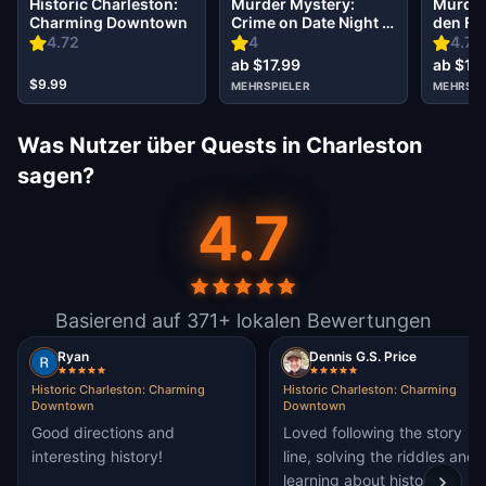
Historic Charleston:
Murder Mystery:
Murder
Charming Downtown
Crime on Date Night in
den Fal
French Quarter,
4.72
4
4.71
Charleston
ab $17.99
ab $17
$9.99
MEHRSPIELER
MEHRSPI
Was Nutzer über Quests in Charleston
sagen?
4.7
Basierend auf 371+ lokalen Bewertungen
Ryan
Dennis G.S. Price
Historic Charleston: Charming
Historic Charleston: Charming
Downtown
Downtown
Good directions and
Loved following the story
interesting history!
line, solving the riddles and
learning about historical