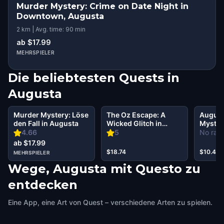
Murder Mystery: Crime on Date Night in
Downtown, Augusta
2 km | Avg. time: 90 min
ab $17.99
MEHRSPIELER
Die beliebtesten Quests in
Augusta
Murder Mystery: Löse
The Oz Escape: A
August
den Fall in Augusta
Wicked Glitch in
Mystery
Augusta
Secret 
4.66
5
No rati
ab $17.99
$18.74
$10.49
MEHRSPIELER
Wege, Augusta mit Questo zu
entdecken
Eine App, eine Art von Quest – verschiedene Arten zu spielen.