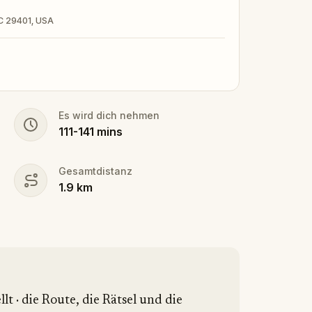
 SC 29401, USA
Es wird dich nehmen
111
-
141
mins
Gesamtdistanz
1.9
km
lt · die Route, die Rätsel und die