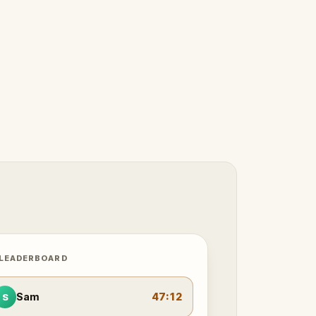
 LEADERBOARD
Sam
47:12
S