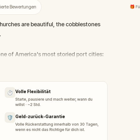
zierte Bewertungen
🎁 Fü
hurches are beautiful, the cobblestones
.
e of America's most storied port cities:
history and fire-scarred buildings, the
tes of a legendary blacksmith.
Volle Flexibilität
⏱️
still playing out.
Starte, pausiere und mach weiter, wann du
willst · ~2 Std.
Geld-zurück-Garantie
🛡️
Volle Rückerstattung innerhalb von 30 Tagen,
wenn es nicht das Richtige für dich ist.