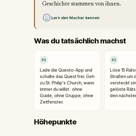
Geschichte stammen von ihnen.
Lern den Macher kennen
Was du tatsächlich machst
01
02
Lade die Questo-App und
Löse 15 Rätse
schalte das Quest frei. Geh
Straßen um 
zu St. Philip's Church, wann
versteckt si
immer du willst · ohne
gelöste Räts
Guide, ohne Gruppe, ohne
den nächsten 
Zeitfenster.
Höhepunkte