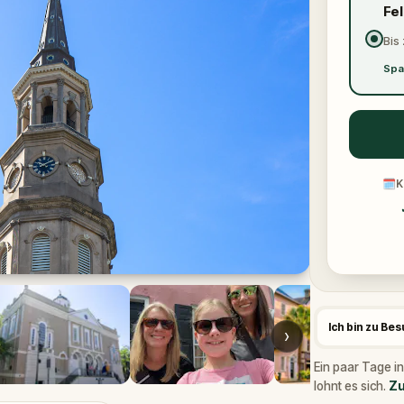
Fe
Bis 
Spa
🗓
K
Ich bin zu Be
›
Ein paar Tage in
lohnt es sich.
Zu