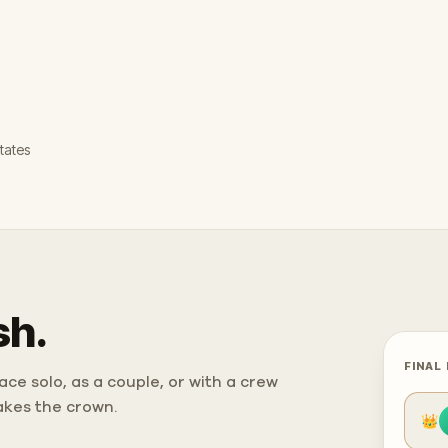
tates
sh.
FINAL
ce solo, as a couple, or with a crew
takes the crown.
👑