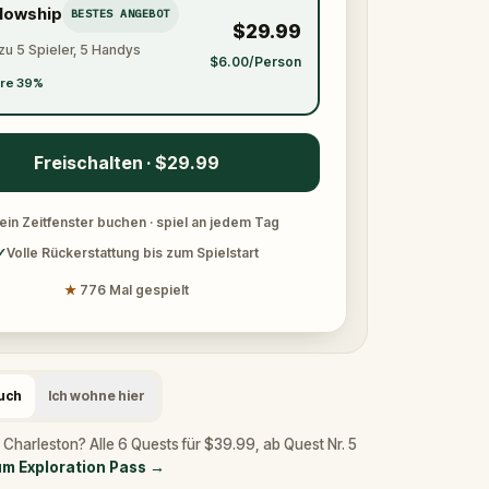
llowship
BESTES ANGEBOT
$29.99
zu 5 Spieler, 5 Handys
$6.00/Person
re 39%
Freischalten · $29.99
ein Zeitfenster buchen · spiel an jedem Tag
✓
Volle Rückerstattung bis zum Spielstart
★
776 Mal gespielt
such
Ich wohne hier
 Charleston? Alle 6 Quests für $39.99, ab Quest Nr. 5
m Exploration Pass
→