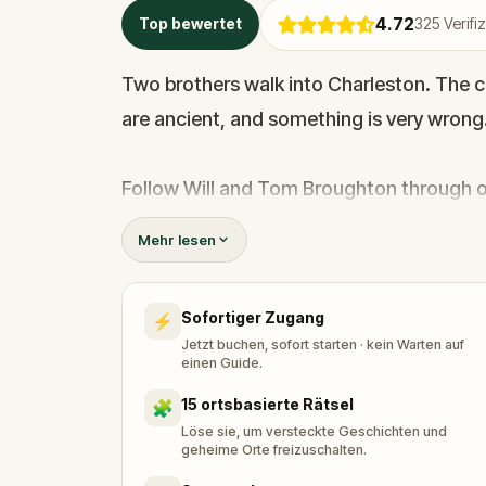
4.72
Top bewertet
325
Verifi
Two brothers walk into Charleston. The c
are ancient, and something is very wrong
Follow Will and Tom Broughton through on
past graveyards and grand houses, pirate 
Mehr lesen
oldest liquor store in America and the ga
Sofortiger Zugang
⚡
Every block has a story. Some of them are 
Jetzt buchen, sofort starten · kein Warten auf
einen Guide.
15 ortsbasierte Rätsel
🧩
Löse sie, um versteckte Geschichten und
geheime Orte freizuschalten.