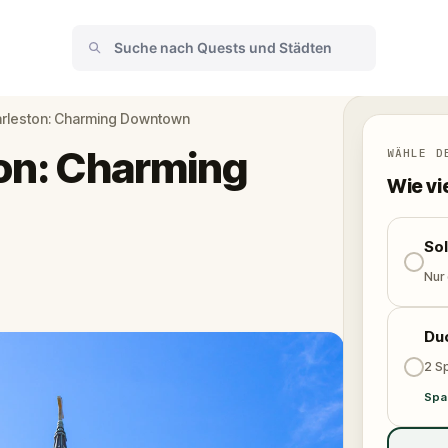
harleston: Charming Downtown
ton: Charming
WÄHLE D
Wie vi
So
Nur
Du
2 Sp
Spa