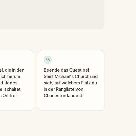
03
l, die in den
Beende das Quest bei
dich herum
Saint Michael's Church und
nd. Jedes
sieh, auf welchem Platz du
el schaltet
in der Rangliste von
Ort frei.
Charleston landest.