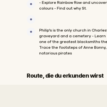
- Explore Rainbow Row and uncover 
colours - Find out why St.
Philip's is the only church in Charle
graveyard and a cemetery - Learn 
one of the greatest blacksmiths the
Trace the footsteps of Anne Bonny, 
notorious pirates
Route, die du erkunden wirst
Start
Ziel