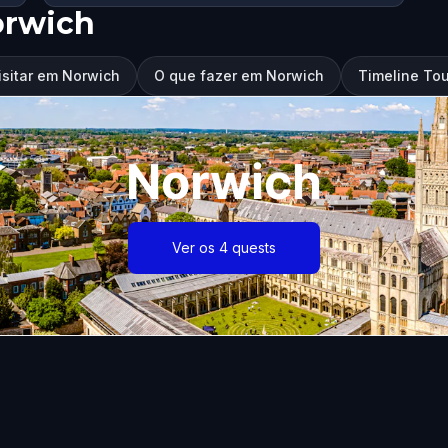
orwich
isitar em Norwich
O que fazer em Norwich
Timeline Tou
Norwich
Ver os 4 quests