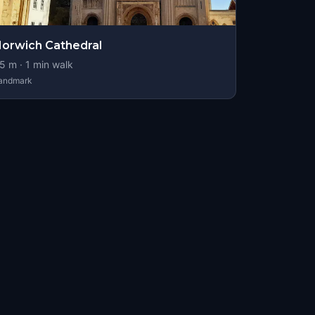
orwich Cathedral
5
m ·
1
min walk
andmark