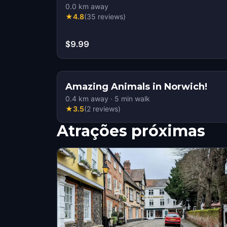
0.0
km away
★
4.8
(
35
reviews
)
$9.99
Amazing Animals in Norwich!
0.4
km away
·
5
min walk
★
3.5
(
2
reviews
)
Atrações próximas