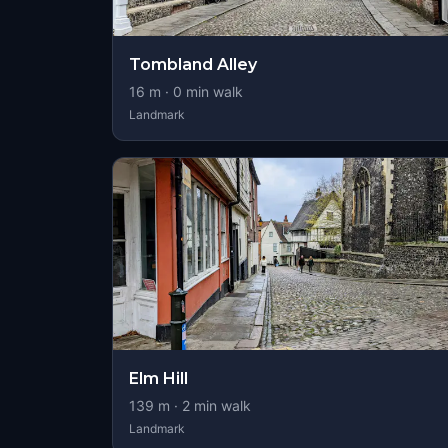
Tombland Alley
16
m ·
0
min walk
Landmark
Elm Hill
139
m ·
2
min walk
Landmark