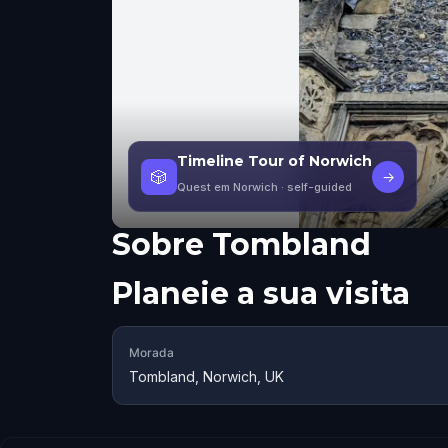
Timeline Tour of Norwich
🎲
→
Quest em Norwich
· self-guided
Sobre
Tombland
Planeie a sua visita
Morada
Tombland, Norwich, UK