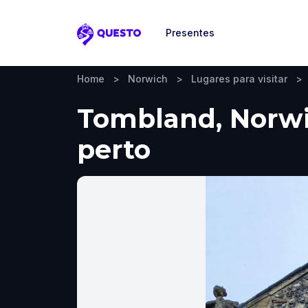
Presentes
Questo
Home
>
Norwich
>
Lugares para visitar
>
Tombland, Norwic
perto