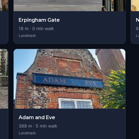
Erpingham Gate
N
18
m ·
0
min walk
8
Landmark
L
Adam and Eve
388
m ·
5
min walk
Landmark