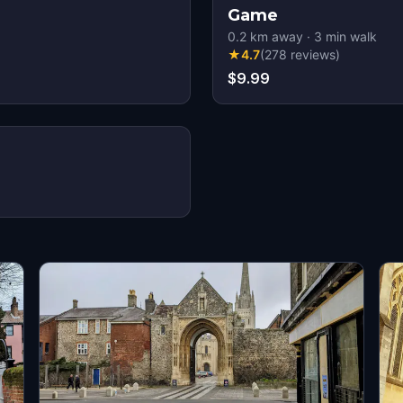
Game
0.2
km away
·
3
min walk
★
4.7
(
278
reviews
)
$9.99