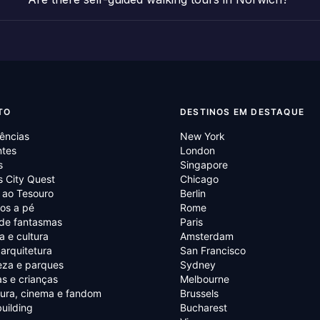
TO
DESTINOS EM DESTAQUE
ências
New York
ntes
London
s
Singapore
 City Quest
Chicago
 ao Tesouro
Berlin
os a pé
Rome
 de fantasmas
Paris
ia e cultura
Amsterdam
 arquitetura
San Francisco
eza e parques
Sydney
as e crianças
Melbourne
tura, cinema e fandom
Brussels
uilding
Bucharest