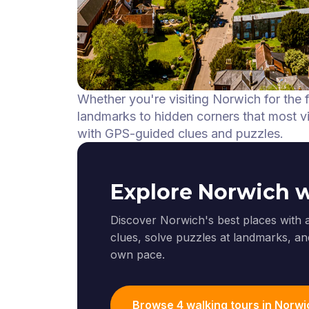
Whether you're visiting Norwich for the 
landmarks to hidden corners that most vis
with GPS-guided clues and puzzles.
Explore Norwich 
Discover Norwich's best places with 
clues, solve puzzles at landmarks, and
own pace.
Browse 4 walking tours in Norwi