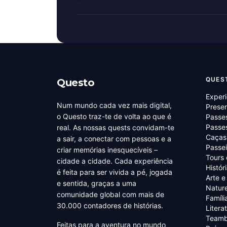
QUES
Questo
Experi
Num mundo cada vez mais digital,
Prese
o Questo traz-te de volta ao que é
Passe
Passes
real. As nossas quests convidam-te
Caças
a sair, a conectar com pessoas e a
Passei
criar memórias inesquecíveis –
Tours
cidade a cidade. Cada experiência
Histór
é feita para ser vivida a pé, jogada
Arte e
e sentida, graças a uma
Natur
comunidade global com mais de
Famíli
30.000 contadores de histórias.
Litera
Teamb
Feitas para a aventura no mundo