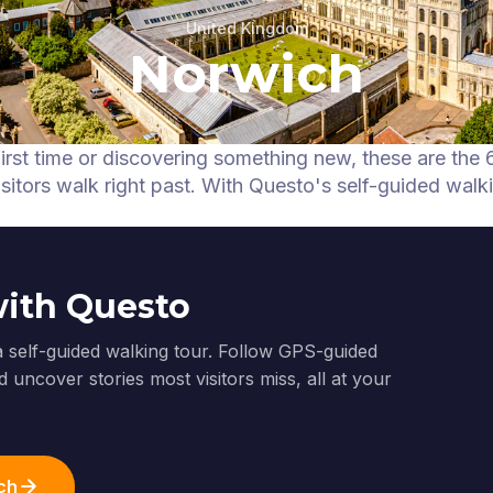
United Kingdom
Norwich
first time or discovering something new, these are the 
itors walk right past.
With Questo's self-guided walk
with Questo
a self-guided walking tour. Follow GPS-guided
 uncover stories most visitors miss, all at your
ch