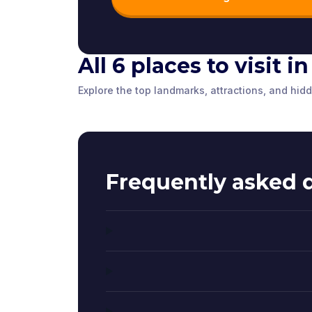
All 6 places to visit 
Tombland
Norwich C
Explore the top landmarks, attractions, and hi
Erpingham Gate
Norwich
,
United Kingdom
Norwich
,
Unite
Norwich
,
United Kingdom
Frequently asked 