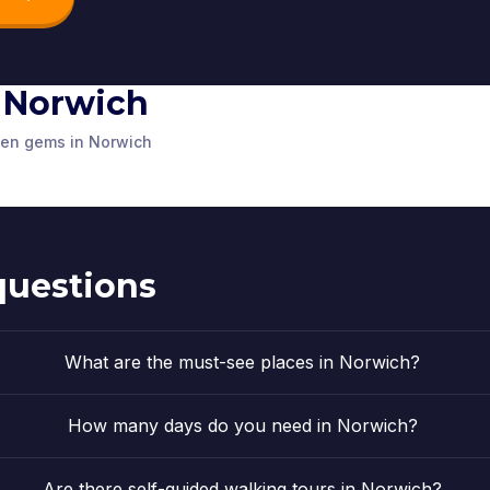
in Norwich
athedral
Adam and Eve
Elm Hill
dden gems in Norwich
d Kingdom
Norwich
,
United Kingdom
Norwich
,
Unit
questions
What are the must-see places in Norwich?
How many days do you need in Norwich?
Are there self-guided walking tours in Norwich?