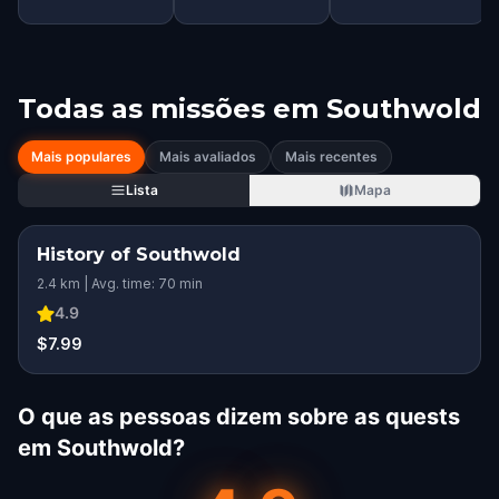
Todas as missões em
Southwold
Mais populares
Mais avaliados
Mais recentes
Lista
Mapa
History of Southwold
2.4 km | Avg. time: 70 min
4.9
$7.99
O que as pessoas dizem sobre as quests
em Southwold?