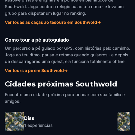
Southwold. Joga contra o relógio ou ao teu ritmo · e leva um
grupo para disputar um lugar no ranking.
Ver todas as caças ao tesouro em Southwold
→
Como tour a pé autoguiado
Um percurso a pé guiado por GPS, com histórias pelo caminho.
Joga ao teu ritmo, pausa e retoma quando quiseres · e depois
de descarregares uma quest, ela funciona totalmente offline.
Ver tours a pé em Southwold
→
Cidades próximas
Southwold
Encontre uma cidade próxima para brincar com sua família e
amigos.
Diss
1
experiências