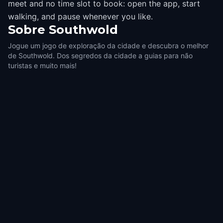
meet and no time slot to book: open the app, start
walking, and pause whenever you like.
Sobre
Southwold
Jogue um jogo de exploração da cidade e descubra o melhor
de Southwold. Dos segredos da cidade a guias para não
turistas e muito mais!