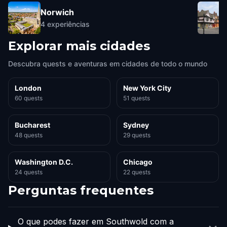
Norwich
4
experiências
Explorar mais cidades
Descubra quests e aventuras em cidades de todo o mundo
London
New York City
60 quests
51 quests
Bucharest
Sydney
48 quests
29 quests
Washington D.C.
Chicago
24 quests
22 quests
Perguntas frequentes
O que podes fazer em Southwold com a