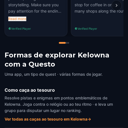
storytelling. Make sure you
stop for coffee in one of
pay attention for the ending!
many shops along the route.
only thing I would update are
Read more
the hints for a couple
Verified Player
Verified Player
puzzles. the hints themselves
can be quite vague or
meaningless.
Formas de explorar Kelowna
com a Questo
Uma app, um tipo de quest · várias formas de jogar.
Como caça ao tesouro
Resolve pistas e enigmas em pontos emblemáticos de
Kelowna. Joga contra o relógio ou ao teu ritmo · e leva um
grupo para disputar um lugar no ranking.
Ver todas as caças ao tesouro em Kelowna
→