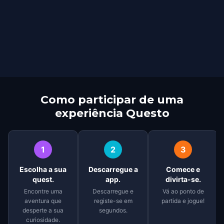
Como participar de uma
experiência Questo
1
2
3
Escolha a sua
Descarregue a
Comece e
quest.
app.
divirta-se.
Encontre uma
Descarregue e
Vá ao ponto de
aventura que
registe-se em
partida e jogue!
desperte a sua
segundos.
curiosidade.