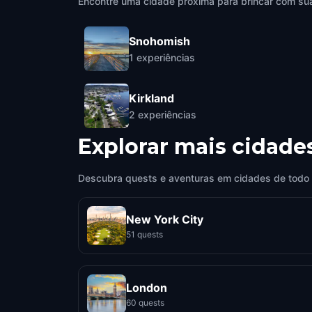
Encontre uma cidade próxima para brincar com sua
Snohomish
1
experiências
Kirkland
2
experiências
Explorar mais cidade
Descubra quests e aventuras em cidades de todo
New York City
51 quests
London
60 quests