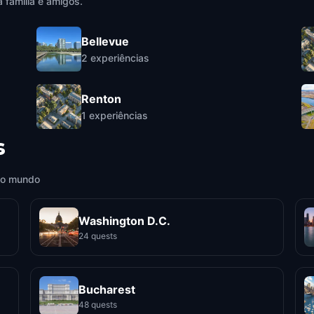
 família e amigos.
Bellevue
2
experiências
Renton
1
experiências
s
 o mundo
Washington D.C.
24 quests
Bucharest
48 quests