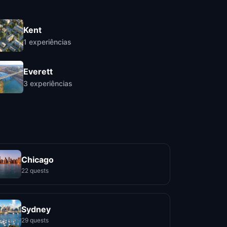
Kent
1
experiências
Everett
3
experiências
Chicago
22 quests
Sydney
29 quests