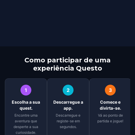
Como participar de uma
experiência Questo
1
2
3
Escolha a sua
Descarregue a
Comece e
quest.
app.
divirta-se.
Encontre uma
Descarregue e
Vá ao ponto de
aventura que
registe-se em
partida e jogue!
desperte a sua
segundos.
curiosidade.