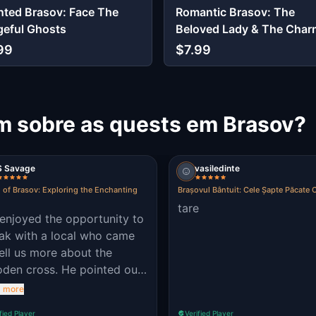
ted Brasov: Face The
Romantic Brasov: The
eful Ghosts
Beloved Lady & The Char
Knight
99
$7.99
m sobre as quests em Brasov?
S Savage
vasiledinte
 of Brasov: Exploring the Enchanting
Brașovul Bântuit: Cele Șapte Păcate C
tare
enjoyed the opportunity to
ak with a local who came
tell us more about the
den cross. He pointed out
engraving which says the
 more
ss is from 1006 and not the
fied Player
Verified Player