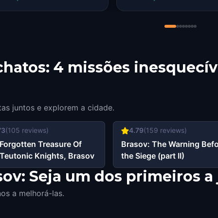
e on the plaque.
hatos: 4 missões inesquecív
tas juntos e explorem a cidade.
73
(
105
reviews)
4.79
(
159
reviews)
Forgotten Treasure Of
Brasov: The Warning Bef
Teutonic Knights, Brasov
the Siege (part II)
ov: Seja um dos primeiros a 
os a melhorá-las.