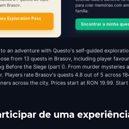
s em Brasov.
para criar memórias com am
família.
meu Exploration Pass
Encontrar a minha que
o an adventure with Questo's self-guided exploration
ose from 13 quests in Brasov, including player favour
g Before the Siege (part I). From murder mysteries 
er. Players rate Brasov's quests 4.8 out of 5 across 
rs across the city. Prices start at RON 19.99. Star
rticipar de uma experiênci