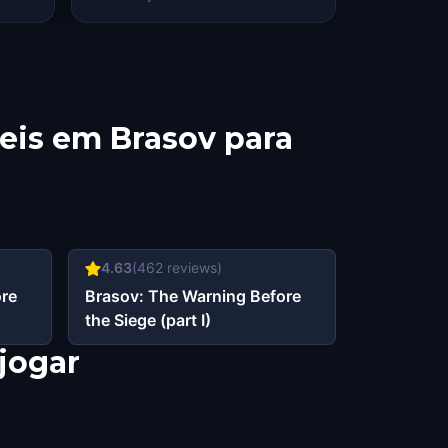
eis em Brasov para
4.63
(
462
reviews)
ore
Brasov: The Warning Before
the Siege (part I)
jogar