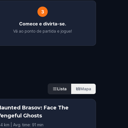
3
Comece e divirta-se.
Vá ao ponto de partida e jogue!
Lista
Mapa
Haunted Brasov: Face The
Vengeful Ghosts
.4 km | Avg. time: 91 min