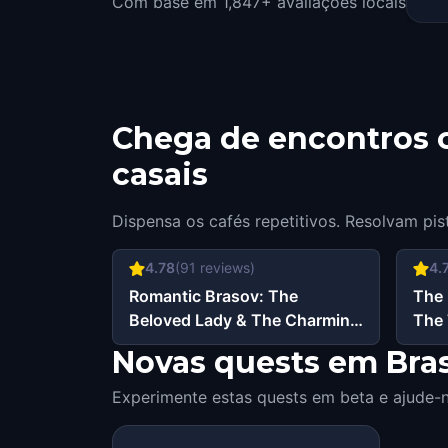
Com base em 1,847+ avaliações locais
dat
Chega de encontros c
casais
Dispensa os cafés repetitivos. Resolvam pis
4.78
(
91
reviews)
4.
Romantic Brasov: The
The 
Beloved Lady & The Charming
The 
Knight
Novas quests em Bras
Experimente estas quests em beta e ajude-n