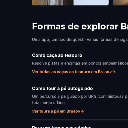
Strada Sforii
Black
Brasov
,
Romania
Brasov
Formas de explorar 
Uma app, um tipo de quest · várias formas de joga
Como caça ao tesouro
Resolve pistas e enigmas em pontos emblemáticos d
Ver todas as caças ao tesouro em Brasov
→
Como tour a pé autoguiado
Um percurso a pé guiado por GPS, com histórias p
totalmente offline.
Ver tours a pé em Brasov
→
Para um toque assustador