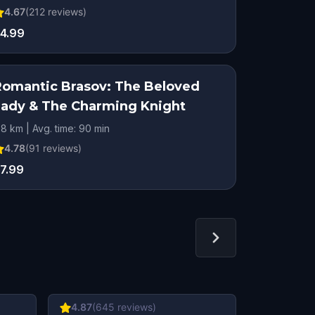
4.67
(
212
reviews)
4.99
Romantic Brasov: The Beloved
ROMANTIC ADVENTURE
Lady & The Charming Knight
.8 km | Avg. time: 90 min
4.78
(
91
reviews)
7.99
4.87
(
645
reviews)
4.63
(
462