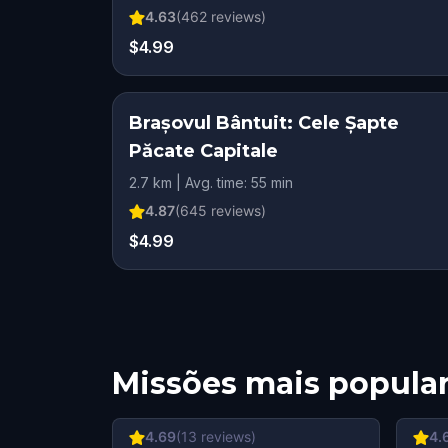
4.63
(
462
reviews)
$4.99
Brașovul Bântuit: Cele Șapte
Păcate Capitale
2.7 km | Avg. time: 55 min
4.87
(
645
reviews)
$4.99
Missões mais popula
4.69
(
13
reviews)
4.