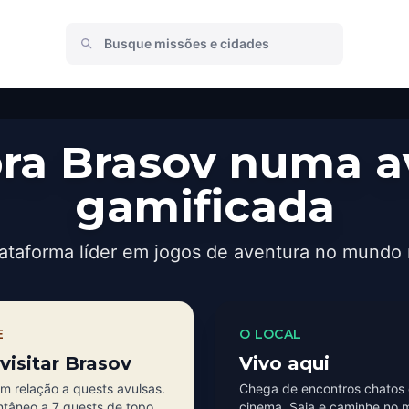
ra Brasov numa a
gamificada
ataforma líder em jogos de aventura no mundo 
E
O LOCAL
visitar Brasov
Vivo aqui
m relação a quests avulsas.
Chega de encontros chatos 
ntâneo a 7 quests de topo
cinema. Saia e caminhe no 