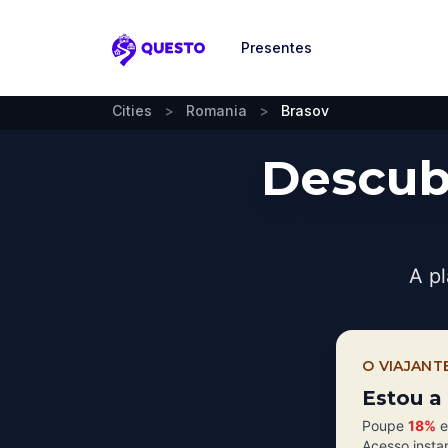
Presentes
Questo
Cities
>
Romania
>
Brasov
Descub
A pl
O VIAJANT
Estou a 
Poupe
18%
e
Acesso insta