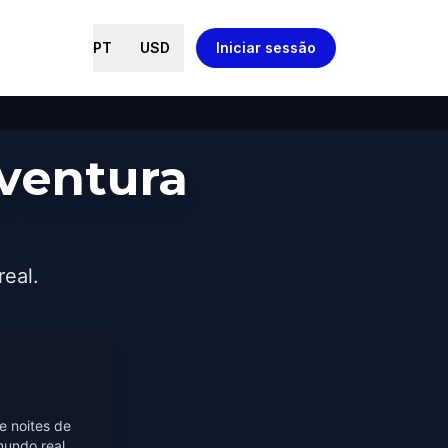
PT
USD
Iniciar sessão
ventura
real.
e noites de
mundo real