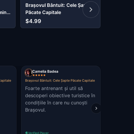
Brașovul Bântuit: Cele Șapte
Brasov: T
ming
Păcate Capitale
the Siege (
$4.99
$4.99
Camelia Badea
Lucian Vi
apitale
Brașovul Bântuit: Cele Șapte Păcate Capitale
Brașovul Bântui
Foarte antrenant și util să
my family
descoperi obiective turistice în
condițiile în care nu cunoști
Brașovul.
Verified Player
Verified Player