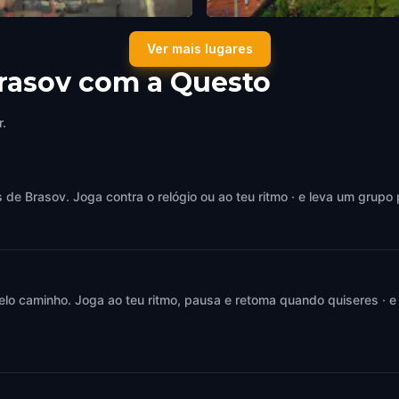
 Church
Bastionul Țesătorilor
Ver mais lugares
,
Romania
Brasov
,
Romania
Brasov com a Questo
r.
e Brasov. Joga contra o relógio ou ao teu ritmo · e leva um grupo 
elo caminho. Joga ao teu ritmo, pausa e retoma quando quiseres · e