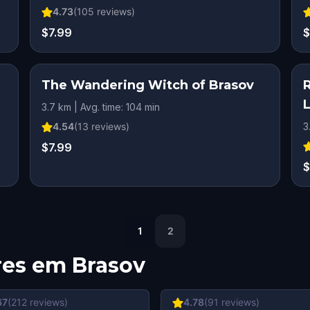
4.73
(
105
reviews)
$7.99
$
The Wandering Witch of Brasov
3.7 km | Avg. time: 104 min
4.54
(
13
reviews)
3
$7.99
$
1
2
res em
Brasov
67
(
212
reviews)
4.78
(
91
reviews)