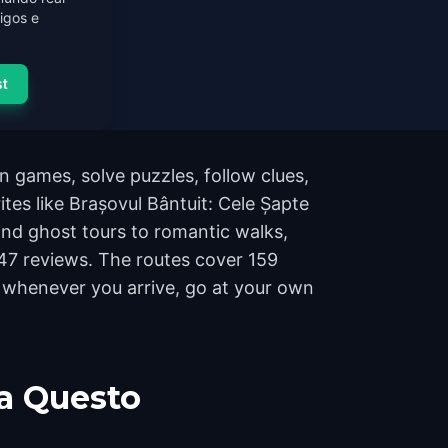
igos e
st
 games, solve puzzles, follow clues,
ites like Brașovul Bântuit: Cele Șapte
and ghost tours to romantic walks,
1847 reviews. The routes cover 159
t whenever you arrive, go at your own
a Questo