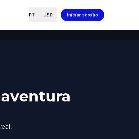
PT
USD
Iniciar sessão
 aventura
real.