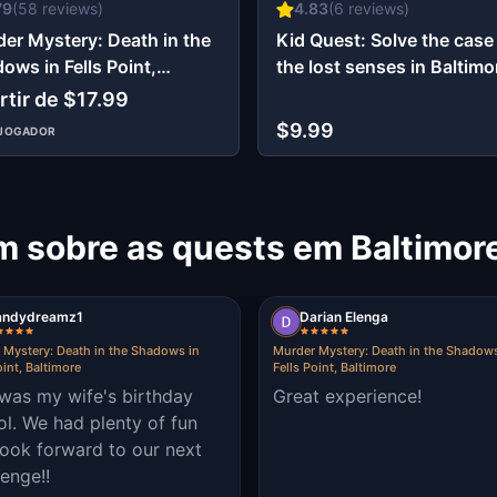
79
(
58
reviews)
4.83
(
6
reviews)
er Mystery: Death in the
Kid Quest: Solve the case
ows in Fells Point,
the lost senses in Baltimo
imore
rtir de $17.99
$9.99
IJOGADOR
m sobre as quests em Baltimor
andydreamz1
Darian Elenga
 Mystery: Death in the Shadows in
Murder Mystery: Death in the Shadows
oint, Baltimore
Fells Point, Baltimore
 was my wife's birthday
Great experience!
lol. We had plenty of fun
look forward to our next
enge!!