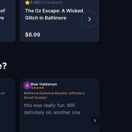
4.46
(
13
reviews)
4.5
(
2
rev
 of
The Oz Escape: A Wicked
The Cinder
re
Glitch in Baltimore
Baltimore
$6.99
$9.99
e?
Blair Haldeman
Lacey Ja
 in
Baltimore Detective Mystery: Infiltrate a
Murder Mystery
Secret Society!
Fells Point, Bal
this was really fun. Will
Really fun
definitely do another one
Fells Point
gotten a 
from the kil