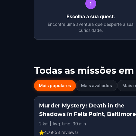
1
Escolha a sua quest.
Encontre uma aventura que desperte a sua
curiosidade.
Todas as missões em
Mais populares
Mais avaliados
Mais r
Murder Mystery: Death in the
Shadows in Fells Point, Baltimore
2 km | Avg. time: 90 min
4.79
(
58
reviews)