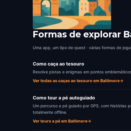
Formas de explorar 
Luann Carra Gallery
Baltimore
,
United States of America
Uma app, um tipo de quest · várias formas de joga
Como caça ao tesouro
Resolve pistas e enigmas em pontos emblemáticos d
Ver todas as caças ao tesouro em Baltimore
→
Como tour a pé autoguiado
Um percurso a pé guiado por GPS, com histórias p
totalmente offline.
Ver tours a pé em Baltimore
→