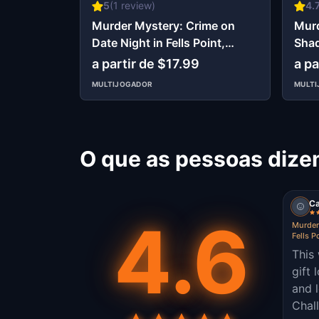
5
(
1
review)
4.
Murder Mystery: Crime on
Murd
Date Night in Fells Point,
Shad
Baltimore
Balt
a partir de $17.99
a pa
MULTIJOGADOR
MULT
O que as pessoas dize
C
4.6
Murder
Fells P
This
gift 
and 
Chall