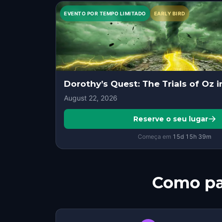
EVENTO POR TEMPO LIMITADO
EARLY BIRD
Dorothy’s Quest: The Trials of Oz i
August 22, 2026
Reserve o seu lugar
Começa em
15d
15
h
39
m
Como pa