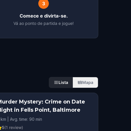
3
Comece e divirta-se.
Vá ao ponto de partida e jogue!
Lista
Mapa
Murder Mystery: Crime on Date
ight in Fells Point, Baltimore
 km | Avg. time: 90 min
5
(
1
review)