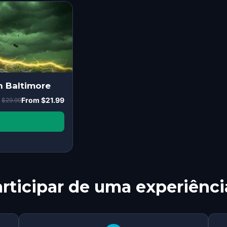
n Baltimore
From
$21.99
$29.99
rticipar de uma experiênci