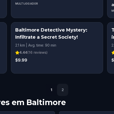
MULTIJOGADOR
a
M
Baltimore Detective Mystery:
Infiltrate a Secret Society!
2.1 km | Avg. time: 90 min
2
4.44
(
16
reviews)
$9.99
$
1
2
res em
Baltimore