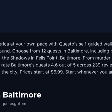
erica at your own pace with Questo's self-guided wa
ground. Choose from 12 quests in Baltimore, including 
the Shadows in Fells Point, Baltimore. From murder m
rs rate Baltimore's quests 4.6 out of 5 across 239 re
e city. Prices start at $6.99. Start whenever you ar
 Baltimore
es que esgotem