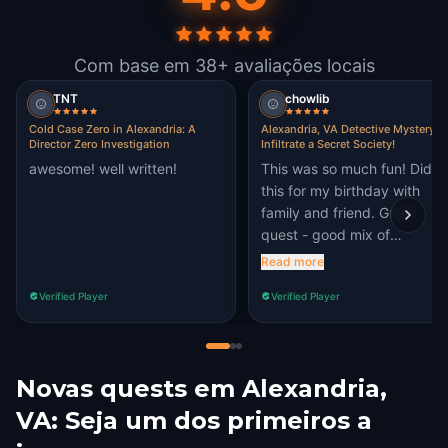
Com base em 38+ avaliações locais
TNT
chowlib
Cold Case Zero in Alexandria: A
Alexandria, VA Detective Mystery:
Director Zero Investigation
Infiltrate a Secret Society!
awesome! well written!
This was so much fun! Did
this for my birthday with
family and friend. Great
quest - good mix of
challenges. Excellent activit
Read more
to learn about the area and
Verified Player
Verified Player
get some walking steps in
🚶🏾‍♀️.
Novas quests em Alexandria,
VA: Seja um dos primeiros a