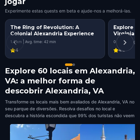
jogar
Experimente estas quests em beta e ajude-nos a melhorá-las.
The Ring of Revolution: A
Explore a
Colonial Alexandria Experience
Virginia 
1.4 km | Avg. time: 42 min
0.8 km | Avg. 
4
4.5
Explore 60 locais em Alexandria,
VA: a melhor forma de
descobrir Alexandria, VA
Transforme os locais mais bem avaliados de Alexandria, VA no
seu parque de diversões. Resolva desafios no local e
descubra a história escondida que 99% dos turistas não veem