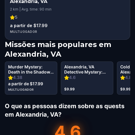
Alexandria, VA
2 km | Avg. time: 90 min
5
a partir de $17.99
MULTIJOGADOR
Missões mais populares em
Alexandria, VA
Murder Mystery:
Alexandria, VA
Cold C
Death in the Shadows
Detective Mystery:
Alexand
in Alexandria, VA
Infiltrate a Secret
Zero In
4.38
4.6
4.8
Society!
a partir de $17.99
$9.99
$9.99
MULTIJOGADOR
O que as pessoas dizem sobre as quests
em Alexandria, VA?
4.6