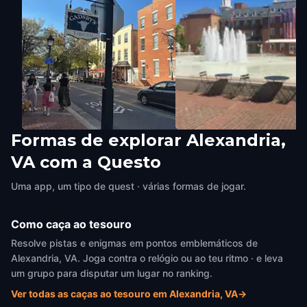
Formas de explorar Alexandria,
Gadsby's Tavern
Market Square
VA com a Questo
Alexandria, VA
,
United States of
Alexandria, VA
,
United States of
America
America
Uma app, um tipo de quest · várias formas de jogar.
Como caça ao tesouro
Resolve pistas e enigmas em pontos emblemáticos de
Alexandria, VA. Joga contra o relógio ou ao teu ritmo · e leva
um grupo para disputar um lugar no ranking.
Ver todas as caças ao tesouro em Alexandria, VA
→