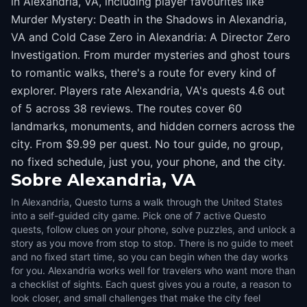
in Alexandria, VA, including player favourites like
Murder Mystery: Death in the Shadows in Alexandria,
VA and Cold Case Zero in Alexandria: A Director Zero
Investigation. From murder mysteries and ghost tours
to romantic walks, there's a route for every kind of
explorer. Players rate Alexandria, VA's quests 4.6 out
of 5 across 38 reviews. The routes cover 60
landmarks, monuments, and hidden corners across the
city. From $9.99 per quest. No tour guide, no group,
no fixed schedule, just you, your phone, and the city.
Sobre
Alexandria, VA
In Alexandria, Questo turns a walk through the United States
into a self-guided city game. Pick one of 7 active Questo
quests, follow clues on your phone, solve puzzles, and unlock a
story as you move from stop to stop. There is no guide to meet
and no fixed start time, so you can begin when the day works
for you. Alexandria works well for travelers who want more than
a checklist of sights. Each quest gives you a route, a reason to
look closer, and small challenges that make the city feel