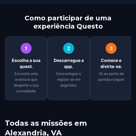
Como participar de uma
experiência Questo
1
2
3
Escolha a sua
Descarregue a
Comece e
quest.
app.
divirta-se.
Encontre uma
Descarregue e
Vá ao ponto de
aventura que
registe-se em
partida e jogue!
desperte a sua
segundos.
curiosidade.
Todas as missões em
Alexandria, VA