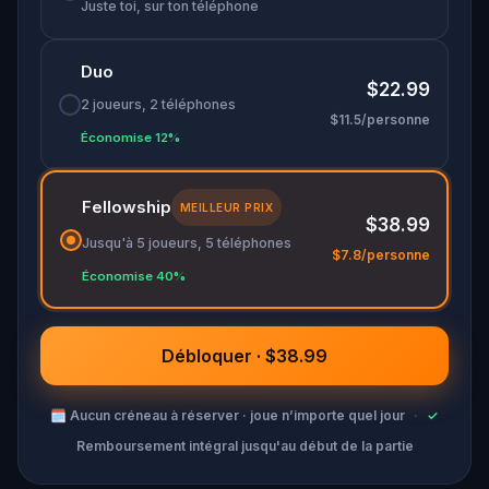
grand-air,
restaurer les cinq sens et trouver la
Juste toi, sur ton téléphone
Sensi-Gemme !
Duo
$22.99
2 joueurs, 2 téléphones
$11.5/personne
Économise 12%
Fellowship
MEILLEUR PRIX
$38.99
Jusqu'à 5 joueurs, 5 téléphones
$7.8/personne
Économise 40%
Débloquer · $38.99
🗓
Aucun créneau à réserver · joue n’importe quel jour
·
✓
Remboursement intégral jusqu'au début de la partie