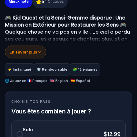
5
Mieux noté
4
Critiques
🎮 Kid Quest et la Sensi-Gemme disparue : Une
Mission en Extérieur pour Restaurer les Sens
🎮
Quelque chose ne va pas en ville... Le ciel a perdu
ses couleurs, les oiseaux ne chantent plus, et on
ne sent plus les gâteaux de la pâtisserie. La
En savoir plus
Sensi-Gemme, la source de la vue, de l'ouïe, du
goût et du toucher, a disparu !
Quand Robert reçoit un appel du Calin-Com, il se
⚡ Instantané
🛡 Remboursable
🧩 12 énigmes
transforme en
Kid Quest
et assemble sa fidèle
équipe :
🌐
Jouez en
Pandi, Rocky, Sandy et Zee
🇫🇷 Français · 🇬🇧 English · 🇪🇸 Español
. Tous
ensemble, ils vont devoir retrouver la gemme
perdue et la ramener à sa place.
CHOISIS TON PASS
Qui a volé la Sensi-Gemme ?
Est-ce que l’équipe
pourra résoudre toutes les énigmes, suivre les
Vous êtes combien à jouer ?
indices, et restaurer les cinq sens avant qu’il ne
soit trop tard ?
Solo
🌈 Rejoint
Kid Quest
pour cette aventure au
$12.99