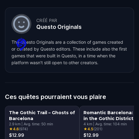
CRÉÉ PAR
Questo Originals
The Questo Originals are a collection of games created
or curated by Questo editors. These include also the first
games that were built in Questo, in a time when the
platform wasn't still open to other creators.
Ces quêtes pourraient vous plaire
The Gothic Trail – Ghosts of
Romantic Barcelona: L
Barcelona
in the Gothic District
2.9
km
|
Avg. time:
50
min
4
km
|
Avg. time:
104
min
★
4.6
(
974
)
★
4.5
(
201
)
$12.99
$12.99