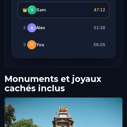
👑
Sam
47:12
S
2
Alex
51:38
A
3
You
58:05
Y
Monuments et joyaux
cachés inclus