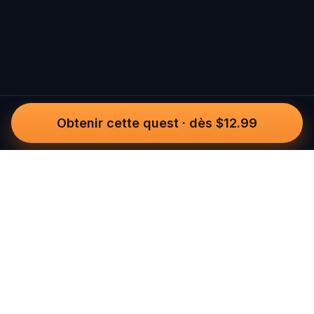
Obtenir cette quest
·
dès $12.99
Questo
Dans un monde de plus en plus virtuel,
Questo te reconnecte au réel. Nos
quests t’invitent à sortir, rencontrer du