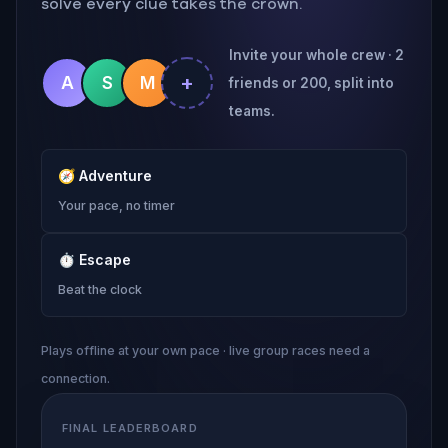
solve every clue takes the crown.
Invite your whole crew · 2
+
A
S
M
friends or 200, split into
teams.
🧭
Adventure
Your pace, no timer
⏱
Escape
Beat the clock
Plays offline at your own pace · live group races need a
connection.
FINAL LEADERBOARD