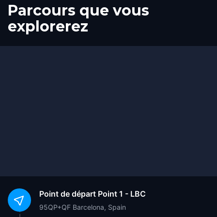
Parcours que vous
explorerez
Départ
Arrivée
Point de départ
Point 1 - LBC
95QP+QF Barcelona, Spain