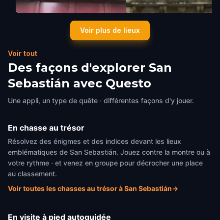
The Old Theatre (Teatro
The Post Office Headquart
Voir plus de lieux
Principal)
San Sebastián
,
Spain
San Sebastián
,
Spain
Voir tout
Des façons d'explorer San
Sebastián avec Questo
Une appli, un type de quête · différentes façons d'y jouer.
En chasse au trésor
Résolvez des énigmes et des indices devant les lieux
emblématiques de San Sebastián. Jouez contre la montre ou à
votre rythme · et venez en groupe pour décrocher une place
au classement.
Voir toutes les chasses au trésor à San Sebastián
→
En visite à pied autoguidée