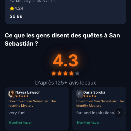
4.7 km | Avg. time: 195 min
4.24
$6.99
Ce que les gens disent des quêtes à San
Sebastián ?
4.3
D'après 125+ avis locaux
Naysa Lawson
Daria Soroka
Downtown San Sebastian: The
Downtown San Sebastian: The
Identity Mystery
Identity Mystery
very fun!!
fun and inspirational tour
Verified Player
Verified Player