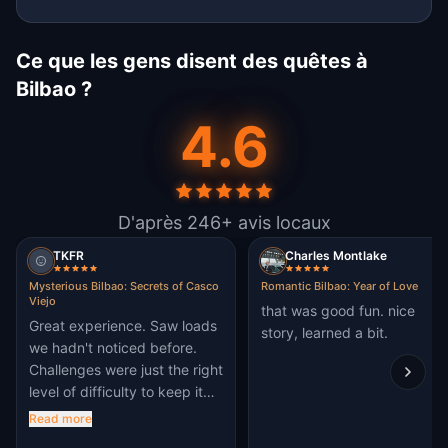
Ce que les gens disent des quêtes à
Bilbao ?
4.6
D'après 246+ avis locaux
TKFR
Charles Montlake
Mysterious Bilbao: Secrets of Casco
Romantic Bilbao: Year of Love
Viejo
that was good fun. nice
Great experience. Saw loads
story, learned a bit.
we hadn't noticed before.
Challenges were just the right
level of difficulty to keep it
interesting without being
Read more
impossible or annoying.