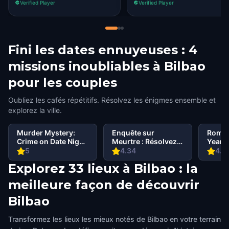
Verified Player
Verified Player
Loved it!
Fini les dates ennuyeuses : 4
missions inoubliables à Bilbao
pour les couples
Oubliez les cafés répétitifs. Résolvez les énigmes ensemble et
explorez la ville.
Murder Mystery:
Enquête sur
Roman
Crime on Date Night
Meurtre : Résolvez
Year o
in Bilbao
le Cas à Bilbao
5
4.34
4.5
Explorez 33 lieux à Bilbao : la
meilleure façon de découvrir
Bilbao
Transformez les lieux les mieux notés de Bilbao en votre terrain