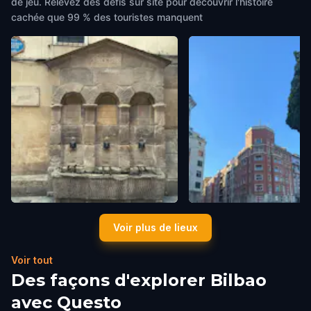
de jeu. Relevez des défis sur site pour découvrir l'histoire
cachée que 99 % des touristes manquent
Fuente del Perro - Fountain of
Puppy
Voir plus de lieux
the Dogs
Bilbao
,
Spain
Bilbao
,
Spain
Voir tout
Des façons d'explorer Bilbao
avec Questo