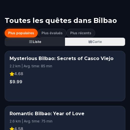
Toutes les quêtes dans
Bilbao
Plus populaires
Plus évalués
Plus récents
Liste
Carte
Mysterious Bilbao: Secrets of Casco Viejo
2.2 km | Avg. time: 85 min
4.68
$9.99
Romantic Bilbao: Year of Love
ROMANTIC ADVENTURE
2.6 km | Avg. time: 75 min
4.58