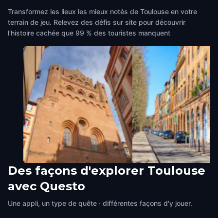
Transformez les lieux les mieux notés de Toulouse en votre
terrain de jeu. Relevez des défis sur site pour découvrir
l'histoire cachée que 99 % des touristes manquent
Des façons d'explorer Toulouse
Notre-Dame du Taur
Place du Capitole
avec Questo
Toulouse
,
France
Toulouse
,
France
Une appli, un type de quête · différentes façons d'y jouer.