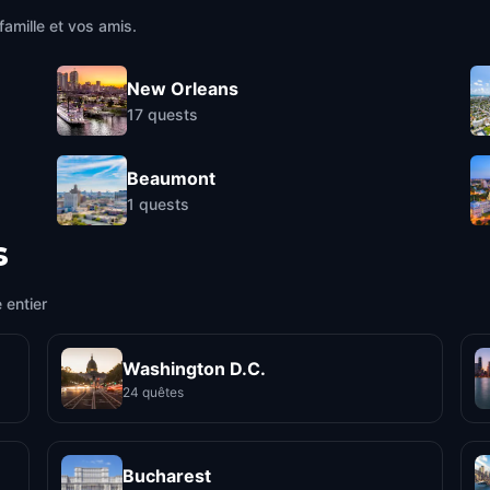
famille et vos amis.
New Orleans
17
quests
Beaumont
1
quests
s
 entier
Washington D.C.
24 quêtes
Bucharest