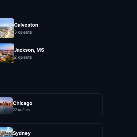
Galveston
3
quests
Jackson, MS
2
quests
Chicago
22 quêtes
Sydney