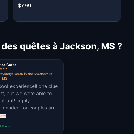
$7.99
 des quêtes à Jackson, MS ?
tra Gater
Mystery: Death in the Shadows in
, MS
cool experience!! one clue
ff, but we were able to
 it out! highly
mmended for couples and
d groups!!
ore
d Player