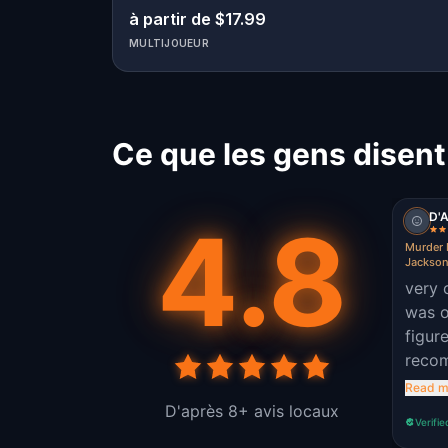
à partir de $17.99
MULTIJOUEUR
Ce que les gens disent
D'A
4.8
Murder 
Jackson
very 
was o
figure
reco
frien
Read m
D'après 8+ avis locaux
Verifie