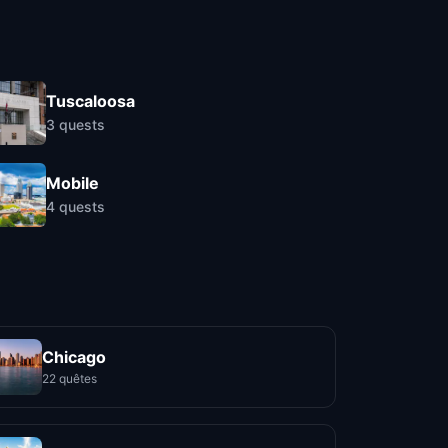
Tuscaloosa
3
quests
Mobile
4
quests
Chicago
22 quêtes