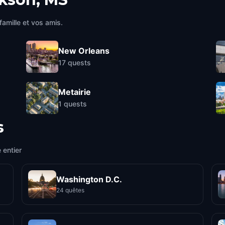
famille et vos amis.
New Orleans
17
quests
Metairie
1
quests
s
 entier
Washington D.C.
24 quêtes