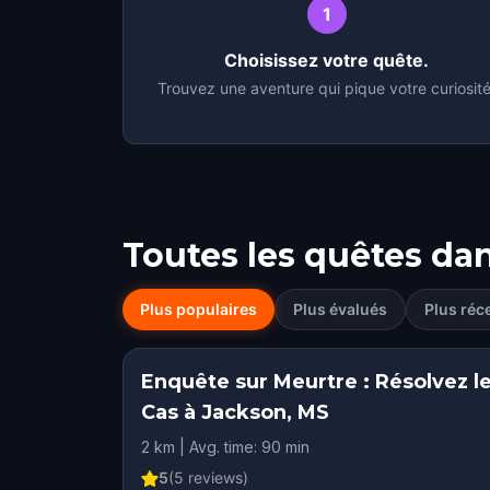
1
Choisissez votre quête.
Trouvez une aventure qui pique votre curiosité
Toutes les quêtes da
Plus populaires
Plus évalués
Plus réc
Enquête sur Meurtre : Résolvez l
Cas à Jackson, MS
2 km | Avg. time: 90 min
5
(
5
reviews)