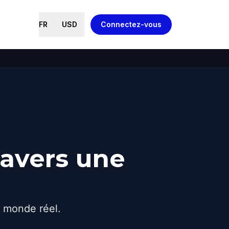
FR
USD
Connectez-vous
ravers une
e monde réel.