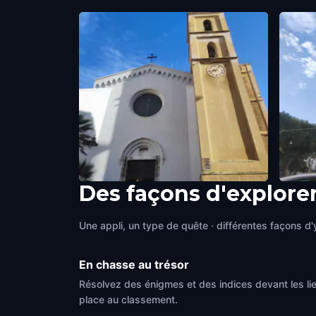
Des façons d'explorer
Chiesa di Sant'Eulalia
Palaz
Cagliari
,
Italy
Cagliar
Une appli, un type de quête · différentes façons d'y
En chasse au trésor
Résolvez des énigmes et des indices devant les li
place au classement.