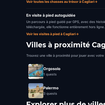
Voir toutes les chasses au trésor à Cagliari
→
En visite à pied autoguidée
Un parcours à pied guidé par GPS, avec des histoir
téléchargée, elle fonctionne entièrement hors ligne.
Voir les visites à pied à Cagliari
→
Villes à proximité
Cag
Trouvez une ville à proximité pour jouer avec votre 
Orgosolo
1
quests
Palermo
3
quests
Explorer plus de ville