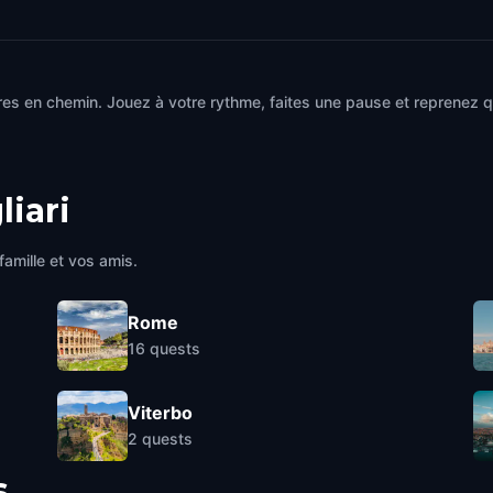
es en chemin. Jouez à votre rythme, faites une pause et reprenez qu
liari
famille et vos amis.
Rome
16
quests
Viterbo
2
quests
s