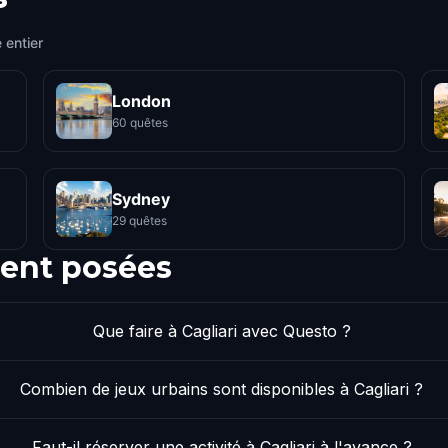
 entier
London
60 quêtes
Sydney
29 quêtes
ent posées
Que faire à Cagliari avec Questo ?
Combien de jeux urbains sont disponibles à Cagliari ?
Faut-il réserver une activité à Cagliari à l'avance ?