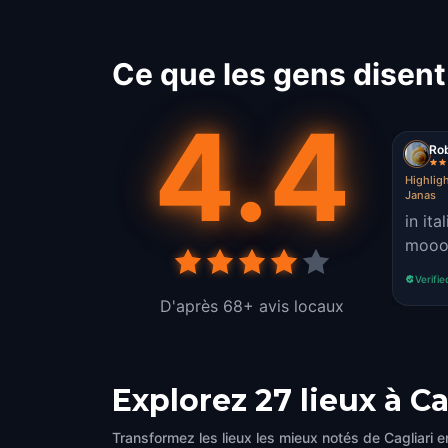
Ce que les gens disent 
4.4
Rob
Highligh
Janas
in it
moooo
Verifie
D'après 68+ avis locaux
Explorez 27 lieux à Ca
Transformez les lieux les mieux notés de Cagliari e