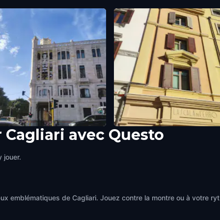
 Cagliari avec Questo
zo Civico
La Scala di Ferro
i
,
Italy
Cagliari
,
Italy
 jouer.
eux emblématiques de Cagliari. Jouez contre la montre ou à votre r