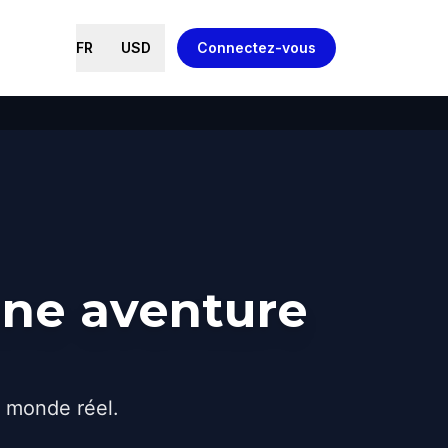
FR
USD
Connectez-vous
une aventure
e monde réel.