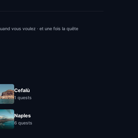
and vous voulez · et une fois la quête
Cefalù
1
quests
Naples
6
quests