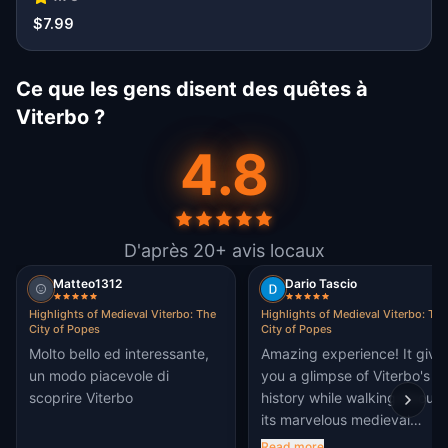
$7.99
Ce que les gens disent des quêtes à
Viterbo ?
4.8
D'après 20+ avis locaux
Matteo1312
Dario Tascio
Highlights of Medieval Viterbo: The
Highlights of Medieval Viterbo: The
City of Popes
City of Popes
Molto bello ed interessante,
Amazing experience! It give
un modo piacevole di
you a glimpse of Viterbo's
scoprire Viterbo
history while walking throug
its marvelous medieval
monuments. I strongly
Read more