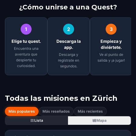
¿Cómo unirse a una Quest?
1
2
3
Elige tu quest.
Descarga la
Empieza y
app.
diviértete.
Encuentra una
aventura que
Descarga y
Ve al punto de
despierte tu
regístrate en
salida y ¡a jugar!
curiosidad.
segundos.
Todas las misiones en
Zürich
Más populares
Más reseñados
Más recientes
Lista
Mapa