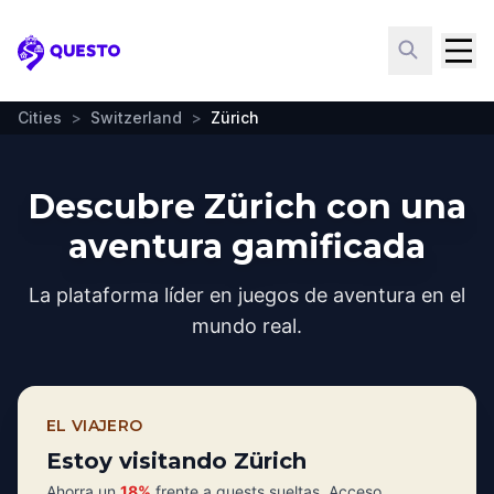
Questo
Cities
>
Switzerland
>
Zürich
Descubre Zürich con una
aventura gamificada
La plataforma líder en juegos de aventura en el
mundo real.
EL VIAJERO
Estoy visitando Zürich
Ahorra un
18%
frente a quests sueltas. Acceso