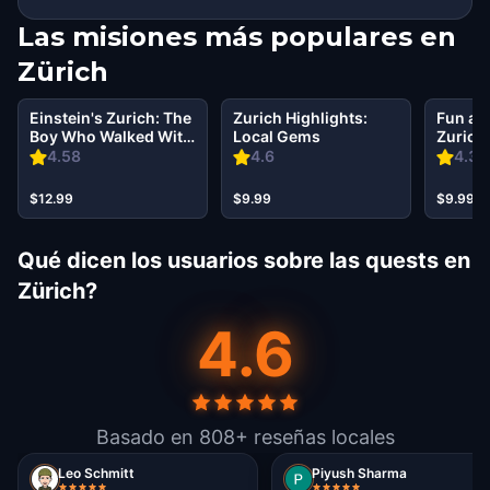
Las misiones más populares en
Zürich
Einstein's Zurich: The
Zurich Highlights:
Fun ad
Boy Who Walked With
Local Gems
Zurich
Time
4.58
4.6
4.35
$12.99
$9.99
$9.99
Qué dicen los usuarios sobre las quests en
Zürich?
4.6
Basado en 808+ reseñas locales
Leo Schmitt
Piyush Sharma