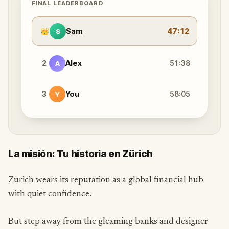
FINAL LEADERBOARD
👑
Sam
47:12
S
2
Alex
51:38
A
3
You
58:05
Y
La misión: Tu historia en Zürich
Zurich wears its reputation as a global financial hub
with quiet confidence.
But step away from the gleaming banks and designer