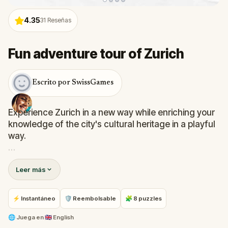
4.35
31
Reseñas
Fun adventure tour of Zurich
Escrito por SwissGames
Experience Zurich in a new way while enriching your
knowledge of the city's cultural heritage in a playful
way.
You will get to tour around the beautiful center of
Leer más
Zurich while discovering its compelling heritage. The
walk is pleasant, and challenges are adapted to be
fun for friends, families with children, and couples.
⚡ Instantáneo
🛡 Reembolsable
🧩 8 puzzles
Uncover what you would usually pass as ordinary.
🌐
Juega en
🇬🇧 English