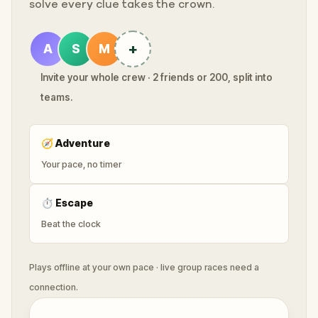
solve every clue takes the crown.
+
A
S
M
Invite your whole crew · 2 friends or 200, split into
teams.
🧭
Adventure
Your pace, no timer
⏱
Escape
Beat the clock
Plays offline at your own pace · live group races need a
connection.