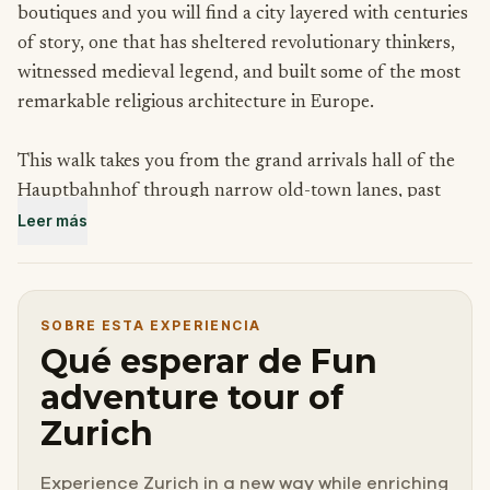
boutiques and you will find a city layered with centuries
of story, one that has sheltered revolutionary thinkers,
witnessed medieval legend, and built some of the most
remarkable religious architecture in Europe.
This walk takes you from the grand arrivals hall of the
Hauptbahnhof through narrow old-town lanes, past
Leer más
hilltop viewpoints and ancient churches, to a modest
apartment where a man named Lenin once planned to
change the world.
SOBRE ESTA EXPERIENCIA
Each stop is a reminder that the most interesting cities
Qué esperar de Fun
carry their history quietly, tucked beneath the surface of
adventure tour of
everyday life.
Zurich
Come curious. Zurich has more to show you than you
Experience Zurich in a new way while enriching
might expect.