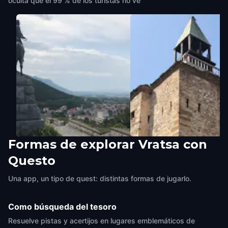
oculta que el 99 % de los turistas no ve
Formas de explorar Vratsa con
The Herald of Freedom
Meshchiite Tower
Questo
Monument
Vratsa
,
Bulgaria
Vratsa
,
Bulgaria
Una app, un tipo de quest: distintas formas de jugarlo.
Como búsqueda del tesoro
Resuelve pistas y acertijos en lugares emblemáticos de