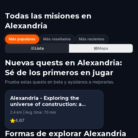
Todas las misiones en
Alexandria
Más populares
Más reseñados
Más recientes
Lista
Mapa
Nuevas quests en Alexandria:
Sé de los primeros en jugar
Prueba estas quests en beta y ayúdanos a mejorarlas.
Alexandria - Exploring the
universe of construction: a
journey through time and space
2.4 km | Avg. time: 70 min
with UTCB
4.67
Formas de explorar Alexandria