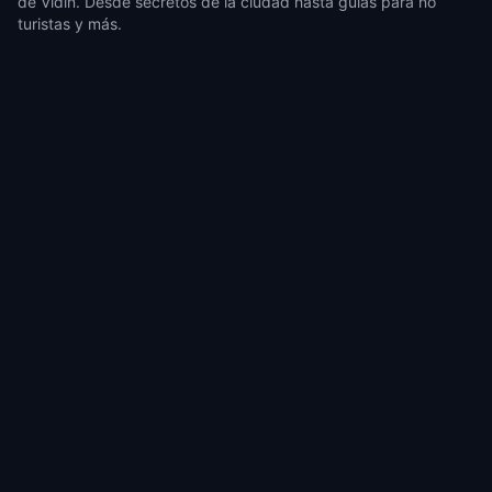
de Vidin. Desde secretos de la ciudad hasta guías para no
turistas y más.