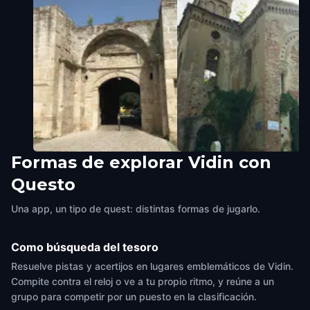
Formas de explorar Vidin con
Pazar Kapiya
Vidin synagogue
Questo
Vidin
,
Bulgaria
Vidin
,
Bulgaria
Una app, un tipo de quest: distintas formas de jugarlo.
Como búsqueda del tesoro
Resuelve pistas y acertijos en lugares emblemáticos de Vidin.
Compite contra el reloj o ve a tu propio ritmo, y reúne a un
grupo para competir por un puesto en la clasificación.