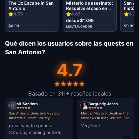
The Oz Escape in San
Misterio de asesinato:
San An
Antonio
Resuelve el caso en
históri
Arsenal San Antonio
la Perl
4.55
4.67
4.74
desde $17.99
$6.99
$9.99
MULTIJUGADOR
Qué dicen los usuarios sobre las quests en
San Antonio?
4.7
Basado en 311+ reseñas locales
MHSanders
Burgundy Jones
San Antonio Detective Mystery:
Murder Mystery: Death in the
Infiltrate a Secret Society!
Shadows in King William, San
Antonio
great way to spend a
Very Fun!
Saturday morning outside