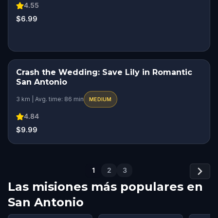
4.55
$6.99
Crash the Wedding: Save Lily in Romantic
STEP INTO THE STORY
San Antonio
ROMANTIC ADVENTURE
3 km | Avg. time: 86 min
MEDIUM
4.84
$9.99
1
2
3
Las misiones más populares en
San Antonio