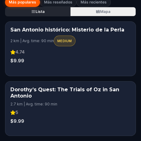
Más populares
Más reseñados
Más recientes
Lista
Mapa
San Antonio histórico: Misterio de la Perla
STEP INTO THE STORY
2 km | Avg. time: 90 min
MEDIUM
4.74
$9.99
Dorothy’s Quest: The Trials of Oz in San
Antonio
2.7 km | Avg. time: 90 min
5
$9.99