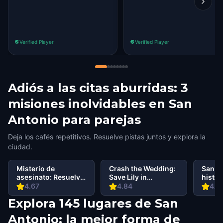
Verified Player
Verified Player
Adiós a las citas aburridas: 3
misiones inolvidables en San
Antonio para parejas
Deja los cafés repetitivos. Resuelve pistas juntos y explora la
ciudad.
Misterio de
Crash the Wedding:
San A
asesinato: Resuelve
Save Lily in
histór
el caso en Arsenal
Romantic San
de la 
4.67
4.84
4.7
San Antonio
Antonio
Explora 145 lugares de San
Antonio: la mejor forma de