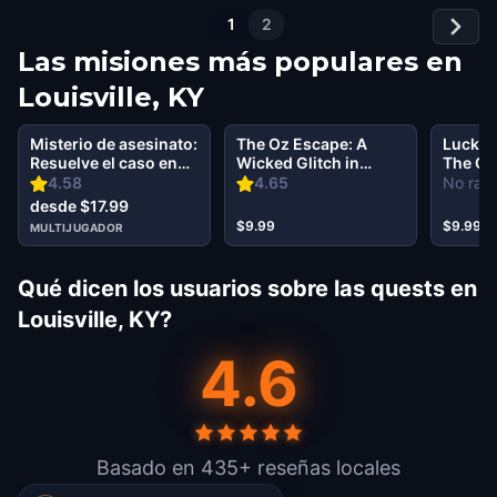
1
2
Las misiones más populares en
Louisville, KY
Misterio de asesinato:
The Oz Escape: A
Lucky 
Resuelve el caso en
Wicked Glitch in
The Go
East Market District
Louisville
in Loui
4.58
4.65
No rati
Louisville, KY
desde $17.99
$9.99
$9.99
MULTIJUGADOR
Qué dicen los usuarios sobre las quests en
Louisville, KY?
4.6
Basado en 435+ reseñas locales