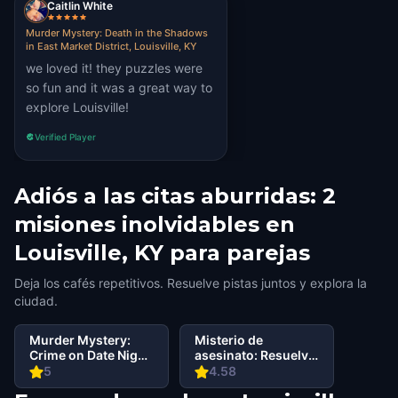
Caitlin White
Murder Mystery: Death in the Shadows
in East Market District, Louisville, KY
we loved it! they puzzles were
so fun and it was a great way to
explore Louisville!
Verified Player
Adiós a las citas aburridas: 2
misiones inolvidables en
Louisville, KY para parejas
Deja los cafés repetitivos. Resuelve pistas juntos y explora la
ciudad.
Murder Mystery:
Misterio de
Crime on Date Night
asesinato: Resuelve
in Downtown,
el caso en East
5
4.58
Louisville, KY
Market District