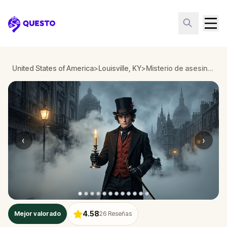
Questo
United States of America
>
Louisville, KY
>
Misterio de asesinato: Resuelve el caso en East Market District Louisville, KY
‹
›
4.58
Mejor valorado
26
Reseñas