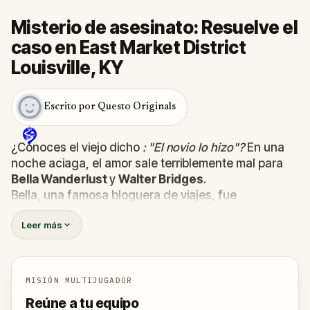
Misterio de asesinato: Resuelve el
caso en East Market District
Louisville, KY
Escrito por Questo Originals
¿Conoces el viejo dicho
: "El novio lo hizo"?
En una
noche aciaga, el amor sale terriblemente mal para
Bella Wanderlust
y
Walter Bridges
.
Bella, una famosa bloguera de viajes, fue
encontrada
muerta
durante una visita guiada de
Leer más
fantasmas dirigida por el teatral
Percy Shadows
.
Ahora, depende de ti descubrir la verdad.
¿Fue Walter, el novio obsesionado? ¿Percy, el guía
turístico fantasma con un don para lo dramático? ¿O
MISIÓN MULTIJUGADOR
hay alguien más escondido en las sombras?
Reúne a tu equipo
🔎
Reúne pistas, interroga a los sospechosos y