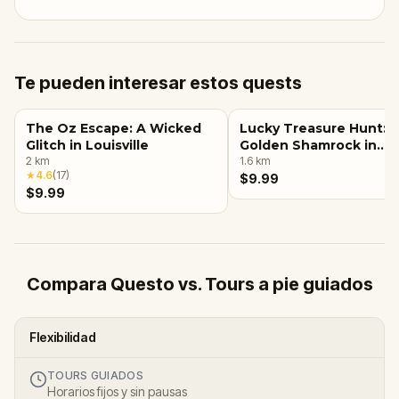
Te pueden interesar estos quests
The Oz Escape: A Wicked
Lucky Treasure Hunt: 
Glitch in Louisville
Golden Shamrock in
2
km
Louisville, KY
1.6
km
★
4.6
(
17
)
$9.99
$9.99
Compara Questo vs. Tours a pie guiados
Flexibilidad
TOURS GUIADOS
Horarios fijos y sin pausas