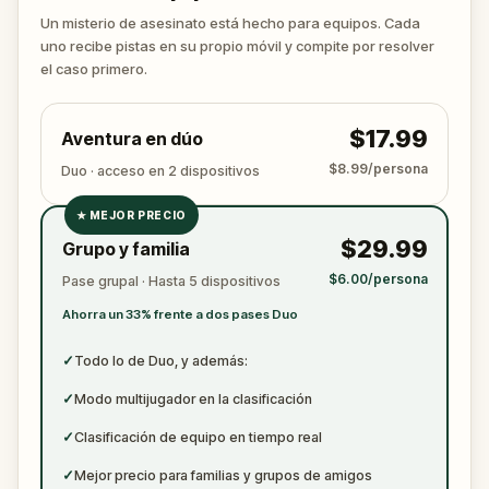
desenmascara al verdadero asesino antes de que
Un misterio de asesinato está hecho para equipos. Cada
vuelva a atacar. Asegúrate de tener a mano papel
uno recibe pistas en su propio móvil y compite por resolver
y bolígrafo para anotar todas las pruebas
el caso primero.
cruciales.
$17.99
Aventura en dúo
$8.99/persona
Duo · acceso en 2 dispositivos
★
MEJOR PRECIO
✓
$29.99
Grupo y familia
✓
$6.00/persona
Pase grupal · Hasta 5 dispositivos
✓
Ahorra un 33% frente a dos pases Duo
✓
✓
Todo lo de Duo, y además:
✓
Modo multijugador en la clasificación
✓
Clasificación de equipo en tiempo real
✓
Mejor precio para familias y grupos de amigos