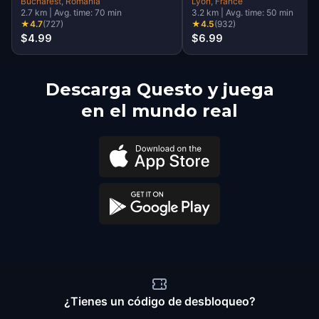
Bucharest
, Romania
Lyon
, France
2.7
km
|
Avg. time:
70
min
3.2
km
|
Avg. time:
50
min
★
4.7
(
727
)
★
4.5
(
932
)
$4.99
$6.99
Descarga Questo y juega
en el mundo real
¿Tienes un código de desbloqueo?