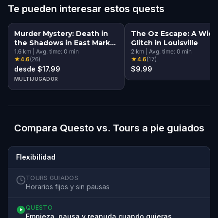
Te pueden interesar estos quests
Murder Mystery: Death in
The Oz Escape: A Wic
the Shadows in East Market
Glitch in Louisville
District, Louisville, KY
1.6
km
|
Avg. time:
0
min
2
km
|
Avg. time:
0
min
★
4.6
(
26
)
★
4.6
(
17
)
desde $17.99
$9.99
MULTIJUGADOR
Compara Questo vs. Tours a pie guiados
Flexibilidad
TOURS GUIADOS
Horarios fijos y sin pausas
QUESTO
Empieza, pausa y reanuda cuando quieras