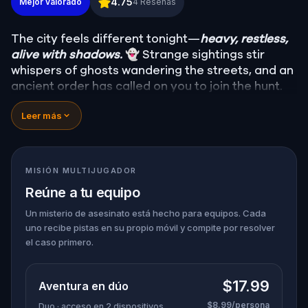
4.75
Mejor valorado
4
Reseñas
The city feels different tonight—
heavy, restless,
alive with shadows.
👻 Strange sightings stir
whispers of ghosts wandering the streets, and an
ancient order has called on you to join the hunt.
Armed with a mysterious device that detects the
Leer más
supernatural, you must uncover the truth behind
ten wandering spirits. Some are harmless, lost
between worlds…
one hides a dark purpose,
plotting to unleash terror on the living.
💀
MISIÓN MULTIJUGADOR
Track them down, face their riddles, and uncover
Reúne a tu equipo
their secrets before the evil ghost claims the city
for its own. 🕷️
Un misterio de asesinato está hecho para equipos. Cada
uno recibe pistas en su propio móvil y compite por resolver
el caso primero.
$17.99
Aventura en dúo
$8.99/persona
Duo · acceso en 2 dispositivos