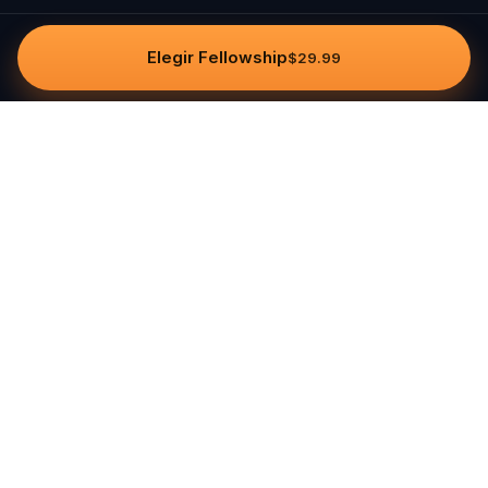
Elegir Fellowship
$29.99
Questo
In un mondo sempre più digitale,
Questo ti riporta a ciò che è reale. Le
nostre quest ti invitano a uscire,
connetterti con le persone e creare
ricordi indimenticabili – una città alla
volta. Ogni esperienza nasce da una
community globale di oltre 30.000
storyteller, pensata per essere vissuta