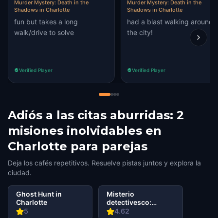
Murder Mystery: Death in the
Murder Mystery: Death in the
Shadows in Charlotte
Shadows in Charlotte
fun but takes a long
had a blast walking around
walk/drive to solve
the city!
Verified Player
Verified Player
Adiós a las citas aburridas: 2
misiones inolvidables en
Charlotte para parejas
Deja los cafés repetitivos. Resuelve pistas juntos y explora la
ciudad.
Ghost Hunt in
Misterio
Charlotte
detectivesco:
¡Infiltra en una
5
4.62