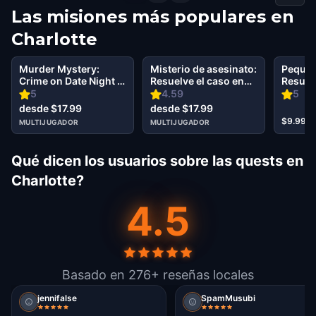
Las misiones más populares en
Charlotte
Murder Mystery:
Misterio de asesinato:
Pequeñ
Crime on Date Night in
Resuelve el caso en
Resuel
Center City, Charlotte
Charlotte
los se
5
4.59
5
en Cha
desde $17.99
desde $17.99
$9.99
MULTIJUGADOR
MULTIJUGADOR
Qué dicen los usuarios sobre las quests en
Charlotte?
4.5
Basado en 276+ reseñas locales
jennifalse
SpamMusubi