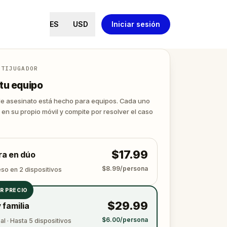
ES
USD
Iniciar sesión
LTIJUGADOR
tu equipo
de asesinato está hecho para equipos. Cada uno
 en su propio móvil y compite por resolver el caso
$17.99
ra en dúo
$8.99/persona
eso en 2 dispositivos
R PRECIO
$29.99
 familia
$6.00/persona
l · Hasta 5 dispositivos