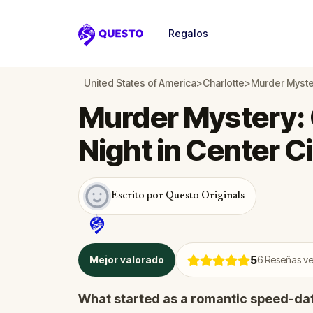
Regalos
Questo
United States of America
>
Charlotte
>
Murder Myster
Murder Mystery: 
Night in Center Ci
Escrito por Questo Originals
5
Mejor valorado
6
Reseñas ve
What started as a romantic speed-dat