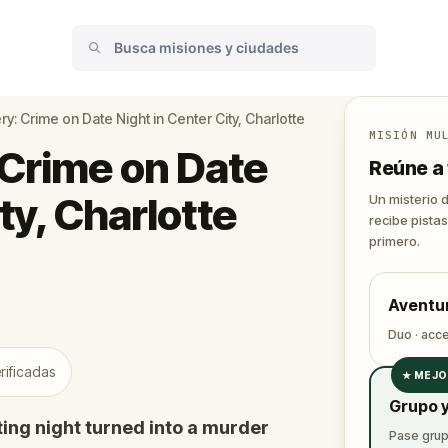
y: Crime on Date Night in Center City, Charlotte
MISIÓN MU
Crime on Date
Reúne a 
ty, Charlotte
Un misterio 
recibe pistas
primero.
Aventu
Duo · acc
rificadas
★
MEJO
✓
Grupo y
✓
ing night turned into a murder
Pase grupa