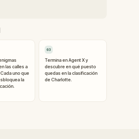
d
03
 enigmas
Termina en Agent X y
n las calles a
descubre en qué puesto
. Cada uno que
quedas en la clasificación
sbloquea la
de Charlotte.
cación.