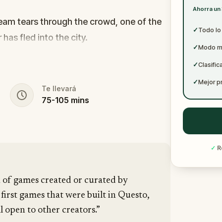
✓
Ahorra un
✓
cream tears through the crowd, one of the
✓
Todo lo
r has fled into the city.
✓
Modo mul
s forward. This was no random attack.
✓
Clasific
puzzle, and the only way to survive is to
✓
Mejor p
Te llevará
75
-
105
mins
vanished right after the scream? The
tim? Or someone else hiding their true
ogate suspects in real locations, and
✓
R
hey disappear for good.
pen and paper.
In 90 minutes, the trail will
n of games created or curated by
 first games that were built in Questo,
l open to other creators.”
 is why you stay.