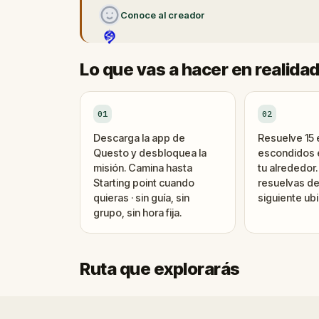
Conoce al creador
Lo que vas a hacer en realida
01
02
Descarga la app de
Resuelve 15
Questo y desbloquea la
escondidos e
misión. Camina hasta
tu alrededor
Starting point cuando
resuelvas de
quieras · sin guía, sin
siguiente ubi
grupo, sin hora fija.
Ruta que explorarás
Inicio
Final