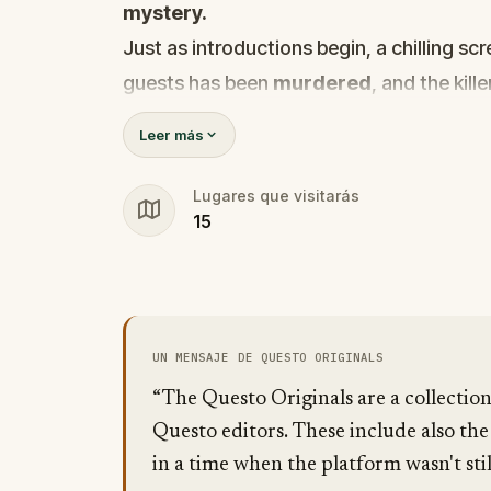
mystery.
Just as introductions begin, a chilling s
guests has been
murdered
, and the kille
Before panic can take hold,
Agent X
step
Leer más
Every participant is now part of a deadly 
solve it.
Lugares que visitarás
15
Was it the charming Yoga instructor who 
wedding singer seen arguing with the vic
identity among the dating profiles?
🔎
Follow clues across the city, interr
UN MENSAJE DE QUESTO ORIGINALS
track the killer's movements before t
Bring your sharpest instincts—and your 
“The Questo Originals are a collectio
go cold.
Questo editors. These include also the
in a time when the platform wasn't stil
Love was the reason you came. Justice