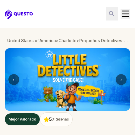
Questo
United States of America
>
Charlotte
>
Pequeños Detectives: Resuelve el caso de los sentidos perdidos en Charlotte
‹
›
5
Mejor valorado
3
Reseñas