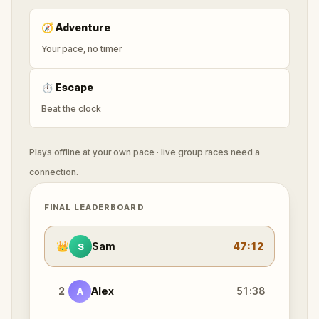
🧭
Adventure
Your pace, no timer
⏱
Escape
Beat the clock
Plays offline at your own pace · live group races need a
connection.
FINAL LEADERBOARD
👑
Sam
47:12
S
2
Alex
51:38
A