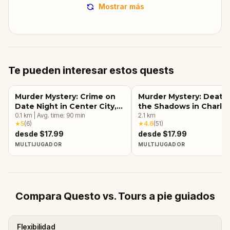
Mostrar más
Te pueden interesar estos quests
Murder Mystery: Crime on
Murder Mystery: Death 
Date Night in Center City,
the Shadows in Charlo
Charlotte
0.1
km
|
Avg. time:
90
min
2.1
km
★
5
(
6
)
★
4.6
(
51
)
desde $17.99
desde $17.99
MULTIJUGADOR
MULTIJUGADOR
Compara Questo vs. Tours a pie guiados
Flexibilidad