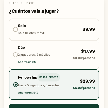
Juntos, deben encontrar la Piedra perdida y
ELIGE TU PASE
devolverla a su lugar en la plaza del pueblo.
¿Cuántos vais a jugar?
Quién robó la Piedra de los Sentidos?
Y podrá el
equipo resolver los acertijos, seguir las pistas y
devolver los sentidos antes de que sea demasiado
Solo
$9.99
tarde?
Solo tú, en tu móvil
🌈 Acompaña al
Pequeño Detective
en esta
Dúo
colorida
aventura
al aire libre para devolver los
$17.99
sentidos y encontrar la
Piedra de los Sentidos
!
2 jugadores, 2 móviles
$9.00/persona
Ahorra un 9%
Fellowship
MEJOR PRECIO
$29.99
Hasta 5 jugadores, 5 móviles
$6.00/persona
Ahorra un 39%