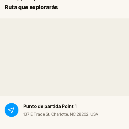
Inicio
Final
Ruta que explorarás
Punto de partida
Point 1
137 E Trade St, Charlotte, NC 28202, USA