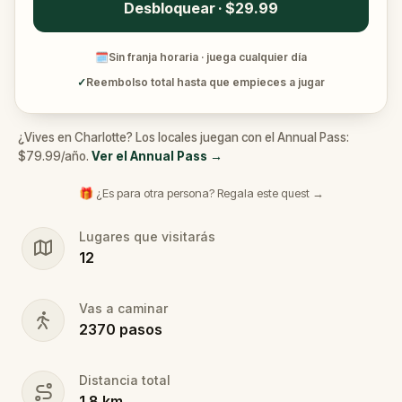
Desbloquear · $29.99
🗓
Sin franja horaria · juega cualquier día
✓
Reembolso total hasta que empieces a jugar
¿Vives en Charlotte? Los locales juegan con el Annual Pass:
$79.99/año.
Ver el Annual Pass
→
🎁 ¿Es para otra persona? Regala este quest →
Lugares que visitarás
12
Vas a caminar
2370
pasos
Distancia total
1.8
km