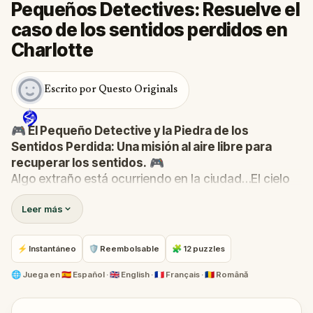
Pequeños Detectives: Resuelve el
caso de los sentidos perdidos en
Charlotte
Escrito por Questo Originals
🎮 El Pequeño Detective y la Piedra de los
Sentidos Perdida: Una misión al aire libre para
recuperar los sentidos.
🎮
Algo extraño está ocurriendo en la ciudad…El cielo
ha perdido su color, los pájaros ya no cantan y ni
Leer más
siquiera la panadería huele a pasteles recién
hechos. ¡La Piedra de los Sentidos—origen de la
vista, el oído, el olfato, el gusto y el tacto—ha
⚡ Instantáneo
🛡 Reembolsable
🧩 12 puzzles
desaparecido!
Cuando Robert recibe una llamada del Abrazo-Com,
🌐
Juega en
🇪🇸 Español · 🇬🇧 English · 🇫🇷 Français · 🇷🇴 Română
se transforma en El Pequeño Detective y reúne a su
equipo de confianza: Pandi, Rocky, Sandy y Zee.