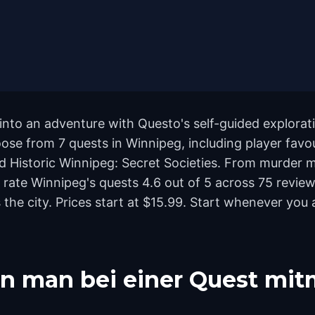
nto an adventure with Questo's self-guided explorati
oose from 7 quests in Winnipeg, including player favo
nd Historic Winnipeg: Secret Societies. From murder m
rs rate Winnipeg's quests 4.6 out of 5 across 75 revi
e city. Prices start at $15.99. Start whenever you a
n man bei einer Quest mi