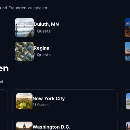
e und Freunden zu spielen.
Duluth, MN
1
Quests
Regina
1
Quests
en
it
New York City
51 Quests
Washington D.C.