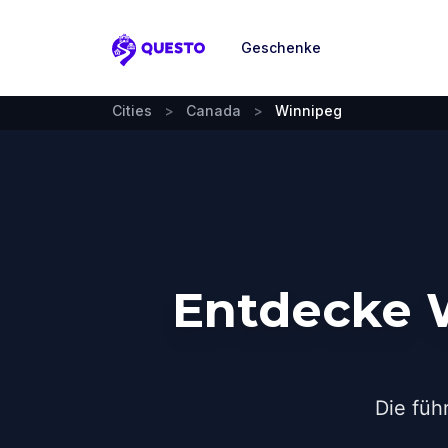
Geschenke
Questo
Cities
>
Canada
>
Winnipeg
Entdecke 
Die füh