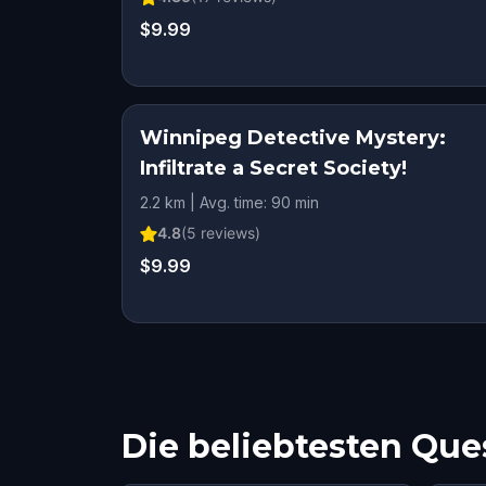
$9.99
Winnipeg Detective Mystery:
Infiltrate a Secret Society!
2.2 km | Avg. time: 90 min
4.8
(
5
reviews)
$9.99
Die beliebtesten Ques