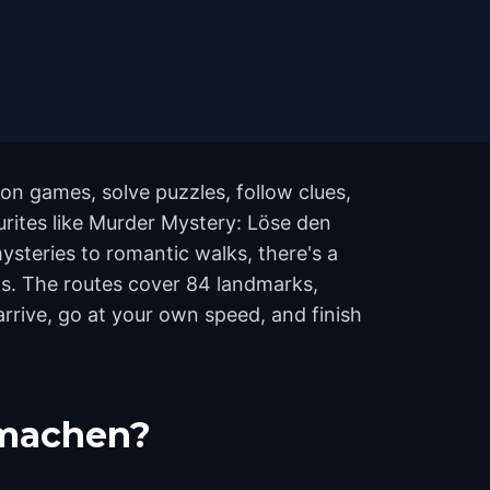
on games, solve puzzles, follow clues,
urites like Murder Mystery: Löse den
ysteries to romantic walks, there's a
ews. The routes cover 84 landmarks,
rrive, go at your own speed, and finish
tmachen?