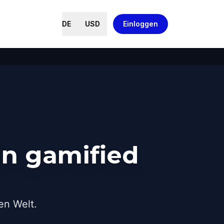
DE
USD
Einloggen
n gamified
en Welt.