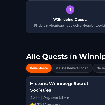
1
Wähl deine Quest.
Finde ein Abenteuer, das deine Neugier weckt
Alle Quests in
Winni
Beliebteste
Meiste Bewertungen
Neue
Historic Winnipeg: Secret
Societies
4.2 km | Avg. time: 84 min
4.35
(
17
reviews)