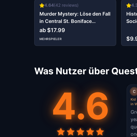
4.64
(
42
reviews)
4.
Murder Mystery: Löse den Fall
Hist
in Central St. Boniface
Soci
Winnipeg
ab $17.99
$9.
MEHRSPIELER
Was Nutzer über Quest
4.6
Kid 
in 
Gr
ye
qu
onc