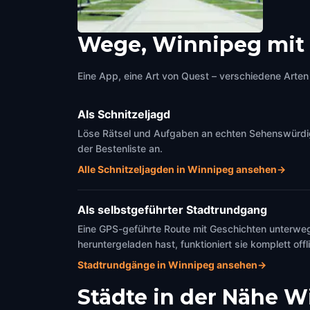
Wege, Winnipeg mit 
The Manitoba Legislative Building
Winnipeg
,
Canada
Eine App, eine Art von Quest – verschiedene Arten 
Als Schnitzeljagd
Löse Rätsel und Aufgaben an echten Sehenswürdigke
der Bestenliste an.
Alle Schnitzeljagden in Winnipeg ansehen
→
Als selbstgeführter Stadtrundgang
Eine GPS-geführte Route mit Geschichten unterweg
heruntergeladen hast, funktioniert sie komplett offl
Stadtrundgänge in Winnipeg ansehen
→
Städte in der Nähe
W