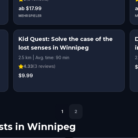
ab $17.99
a
MEHRSPIELER
M
Kid Quest: Solve the case of the
D
lost senses in Winnipeg
2.5 km | Avg. time: 90 min
2
4.33
(
3
reviews)
$
$9.99
1
2
ts in
Winnipeg