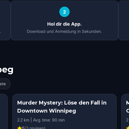
2
Hol dir die App.
.
Download und Anmeldung in Sekunden.
peg
ste
Murder Mystery: Löse den Fall in
M
Downtown Winnipeg
2.2 km | Avg. time: 90 min
2
5
(
3
reviews)