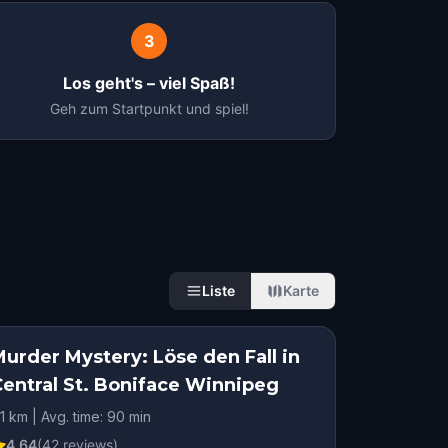
3
Los geht's – viel Spaß!
Geh zum Startpunkt und spiel!
Liste
Karte
urder Mystery: Löse den Fall in
Central St. Boniface Winnipeg
.1 km | Avg. time: 90 min
4.64
(
42
reviews)