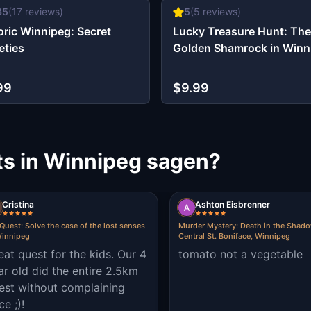
35
(
17
reviews)
5
(
5
reviews)
oric Winnipeg: Secret
Lucky Treasure Hunt: The
eties
Golden Shamrock in Winn
99
$9.99
s in Winnipeg sagen?
Cristina
Ashton Eisbrenner
Quest: Solve the case of the lost senses
Murder Mystery: Death in the Shado
Winnipeg
Central St. Boniface, Winnipeg
eat quest for the kids. Our 4
tomato not a vegetable
ar old did the entire 2.5km
est without complaining
e ;)!