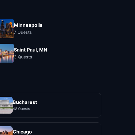
Minneapolis
7
Quests
Saint Paul, MN
3
Quests
Bucharest
48 Quests
Chicago