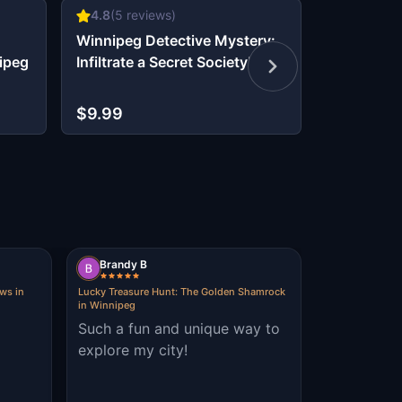
4.8
(
5
reviews)
4.33
(
3
re
Winnipeg Detective Mystery:
Kid Quest:
ipeg
Infiltrate a Secret Society!
the lost s
$9.99
$9.99
Brandy B
ws in
Lucky Treasure Hunt: The Golden Shamrock
in Winnipeg
Such a fun and unique way to
explore my city!