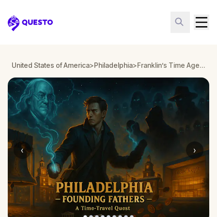
Questo
United States of America
>
Philadelphia
>
Franklin’s Time Agents: Founding Philly
‹
›