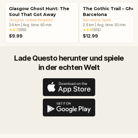
Glasgow Ghost Hunt: The
The Gothic Trail – Ghos
Soul That Got Away
Barcelona
Glasgow
, United Kingdom
Barcelona
, Spain
3.6
km
|
Avg. time:
60
min
2.9
km
|
Avg. time:
50
min
★
4.7
(
955
)
★
4.6
(
974
)
$9.99
$12.99
Lade Questo herunter und spiele
in der echten Welt