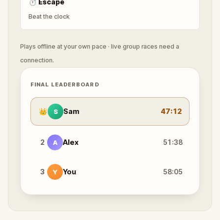
⏱
Escape
Beat the clock
Plays offline at your own pace · live group races need a
connection.
FINAL LEADERBOARD
👑
Sam
47:12
S
2
Alex
51:38
A
3
You
58:05
Y