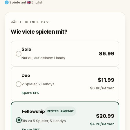
than it starts.
🌐
Spiele auf
🇬🇧 English
Starting point: The President's House Site: 6th St &,
Market St, Philadelphia, PA 19106, USA.
Ending point: National Constitution Center: 525 Arch
WÄHLE DEINEN PASS
St, Philadelphia, PA 19106, USA.
Wie viele spielen mit?
Solo
$6.99
Nur du, auf deinem Handy
Duo
$11.99
2 Spieler, 2 Handys
$6.00/Person
Spare 14%
Fellowship
BESTES ANGEBOT
$20.99
Bis zu 5 Spieler, 5 Handys
$4.20/Person
Spare 39%