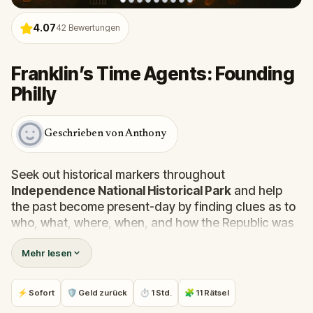
4.07
42
Bewertungen
Franklin’s Time Agents: Founding
Philly
Geschrieben von Anthony
Seek out historical markers throughout
Independence National Historical Park
and help
the past become present-day by finding clues as to
who, what, where, when, and how the Republic was
born.
Mehr lesen
Ready to go back in time?
⚡ Sofort
🛡 Geld zurück
⏱ 1 Std.
🧩 11 Rätsel
Please note that this game ends in a different place