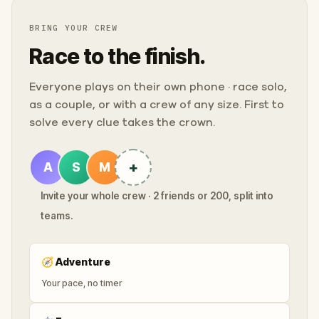
BRING YOUR CREW
Race to the finish.
Everyone plays on their own phone · race solo,
as a couple, or with a crew of any size. First to
solve every clue takes the crown.
+
A
S
M
Invite your whole crew · 2 friends or 200, split into
teams.
🧭
Adventure
Your pace, no timer