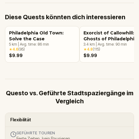
Diese Quests könnten dich interessieren
Philadelphia Old Town:
Exorcist of Callowhill:
Solve the Case
Ghosts of Philadelphia
5
km
|
Avg. time:
86
min
3.4
km
|
Avg. time:
90
min
★
4.6
(
95
)
★
4.8
(
115
)
$9.99
$9.99
Questo vs. Geführte Stadtspaziergänge im
Vergleich
Flexibilität
GEFÜHRTE TOUREN
Feste Zeiten, kein Pausieren